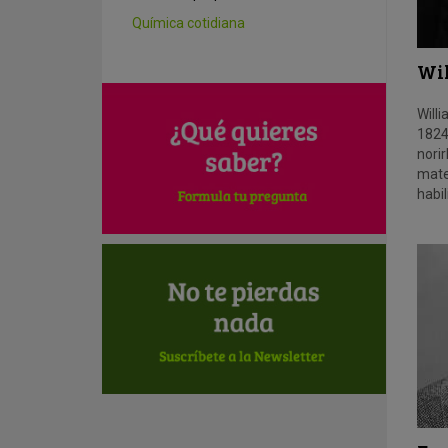
Química cotidiana
Wi
Will
1824
nori
mate
habil