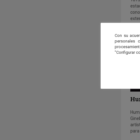
esta
cono
exten
Con su acuer
personales 
procesamien
"Configurar co
Hu
Hump
Gine
artís
para