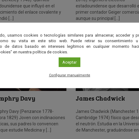
dounidense que influyó en el
estadounidense que desarrolló e
cimiento del enlace covalente y
primer contador Geiger comercia
dió […]
aunque su principal […]
do, usamos cookies o tecnologías similares para almacenar, acceder y p
como su visita en este sitio web. Puede retirar su consentimiento u
to de datos basado en intereses legítimos en cualquier momento haci
okies" en nuestra política de cookies.
Aceptar
Configurar manualmente
mphry Davy
James Chadwick
hry Davy (Penzance 1778-
James Chadwick (Manchester 1
bra 1829) Joven con inclinaciones
Cambridge 1974) físico que des
ticas, sus padres lo convencen
el neutrón. Estudia en la Univers
 que estudie Medicina y […]
de Manchester, graduándose en 