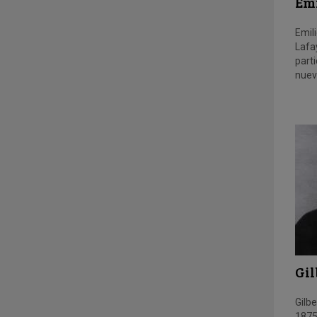
Emi
Emili
Lafay
part
nuev
Gil
Gilb
1875