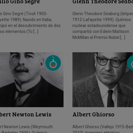
lio Gino Segré
Glenn Theodore Seab
o Gino Segré (Tivoli 1905-
Glenn Theodore Seaborg (Ishpe
ette 1989). Nacido en Italia,
1912-Lafayette 1999). Químico
icipó en el descubrimiento de dos
nuclear estadounidense que
os elementos (Tc […]
compartió con Edwin Mattison
McMillan el Premio Nobel […]
bert Newton Lewis
Albert Ghiorso
ert Newton Lewis (Weymouth
Albert Ghiorso (Vallejo 1915-Ber
-Berkeley 1946). Químico
2010). Ingeniero eléctrico