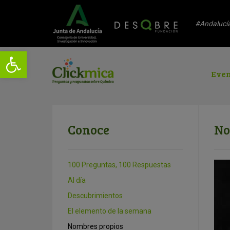
#Andalucí
Even
Conoce
No
100 Preguntas, 100 Respuestas
Al día
Descubrimientos
El elemento de la semana
Nombres propios