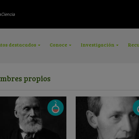
aCiencia
tos destacados
Conoce
Investigación
Recu
mbres propios