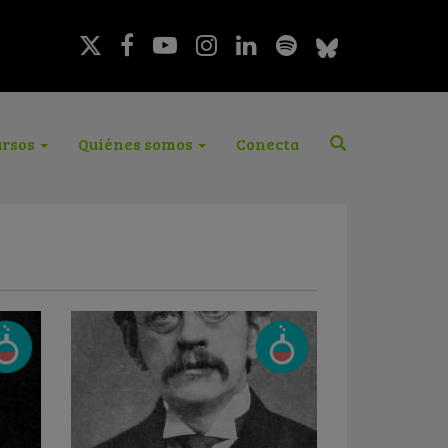
rsos
Quiénes somos
Conecta