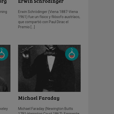
org
Erwin Schrödinger
rning
Erwin Schrödinger (Viena 1887-Viena
1961) fue un físico y filósofo austríaco,
que compartió con Paul Dirac el
Premio […]
Michael Faraday
keley
Michael Faraday (Newington Butts
1791-Hampton Court 1867). Eminente