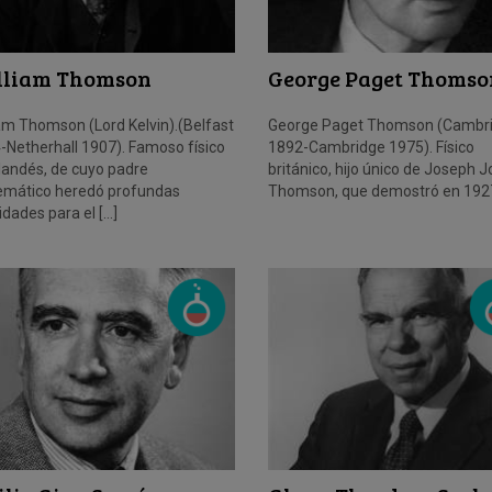
lliam Thomson
George Paget Thomso
iam Thomson (Lord Kelvin).(Belfast
George Paget Thomson (Cambr
-Netherhall 1907). Famoso físico
1892-Cambridge 1975). Físico
rlandés, de cuyo padre
británico, hijo único de Joseph 
mático heredó profundas
Thomson, que demostró en 1927
idades para el […]