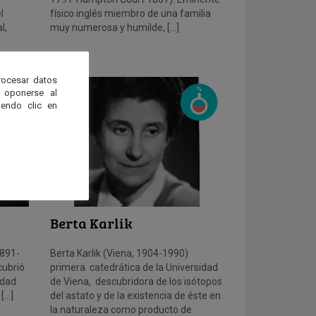
l
físico inglés miembro de una familia
l,
muy numerosa y humilde, […]
rocesar datos
 oponerse al
endo clic en
Berta Karlik
891-
Berta Karlik (Viena, 1904-1990)
cubrió
primera catedrática de la Universidad
idad
de Viena, descubridora de los isótopos
[…]
del astato y de la existencia de éste en
la naturaleza como producto de