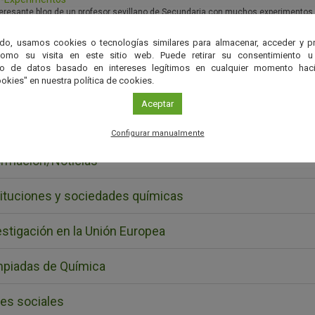
teresante blog de un profesor sevillano de Secundaria con muchos experimentos se
 general, pero también contiene secciones especialmente para profesores.
do, usamos cookies o tecnologías similares para almacenar, acceder y p
áctica/Profesorado
como su visita en este sitio web. Puede retirar su consentimiento u
to de datos basado en intereses legítimos en cualquier momento haci
okies" en nuestra política de cookies.
ulgación
Aceptar
resas
Configurar manualmente
ormación/Noticias
tituciones y sociedades químicas
estigación en la Unión Europea
mpiadas de Química
es sociales