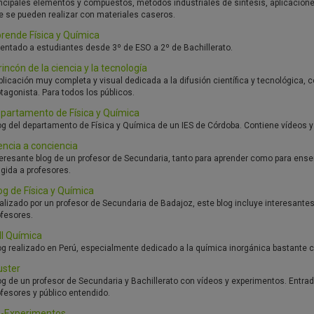
incipales elementos y compuestos, métodos industriales de síntesis, aplicacione
e se pueden realizar con materiales caseros.
rende Física y Química
ientado a estudiantes desde 3º de ESO a 2º de Bachillerato.
 rincón de la ciencia y la tecnología
blicación muy completa y visual dedicada a la difusión científica y tecnológica
otagonista. Para todos los públicos.
partamento de Física y Química
og del departamento de Física y Química de un IES de Córdoba. Contiene vídeos y n
encia a conciencia
teresante blog de un profesor de Secundaria, tanto para aprender como para ens
igida a profesores.
og de Física y Química
alizado por un profesor de Secundaria de Badajoz, este blog incluye interesante
ofesores.
ll Química
og realizado en Perú, especialmente dedicado a la química inorgánica bastante c
uster
og de un profesor de Secundaria y Bachillerato con vídeos y experimentos. Entr
ofesores y público entendido.
-Experimentos