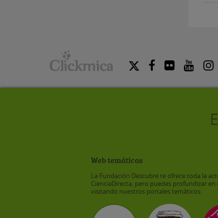
Web temáticas
La Fundación Descubre te ofrece toda la act
CienciaDirecta, pero puedes profundizar en 
visitando nuestros portales temáticos: