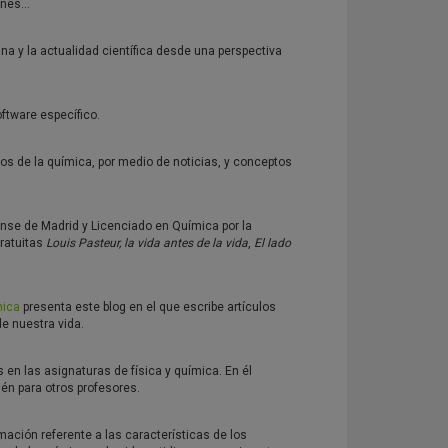
menes…
na y la actualidad científica desde una perspectiva
ftware específico.
tos de la química, por medio de noticias, y conceptos
ense de Madrid y Licenciado en Química por la
gratuitas
Louis Pasteur, la vida antes de la vida
,
El lado
mica
presenta este blog en el que escribe artículos
de nuestra vida.
 en las asignaturas de física y química. En él
én para otros profesores.
mación referente a las características de los