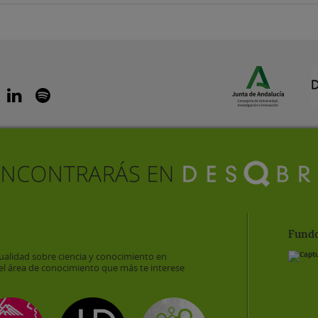
Funda
ualidad sobre ciencia y conocimiento en
el área de conocimiento que más te interese