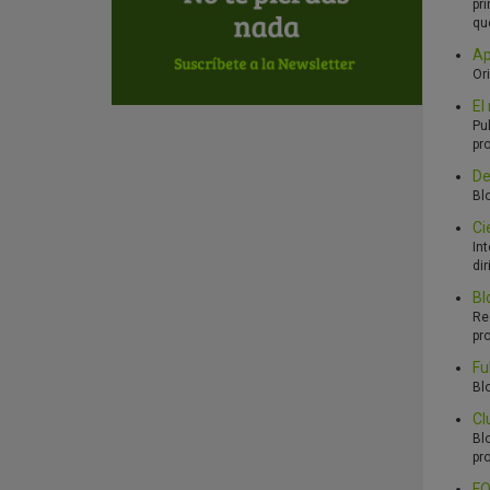
pr
qu
Ap
Or
El
Pu
pr
De
Bl
Ci
In
dir
Bl
Re
pr
Fu
Bl
Cl
Bl
pr
FQ