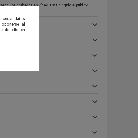
ncillos grabados en vídeo. Está dirigido al público
rocesar datos
 oponerse al
endo clic en