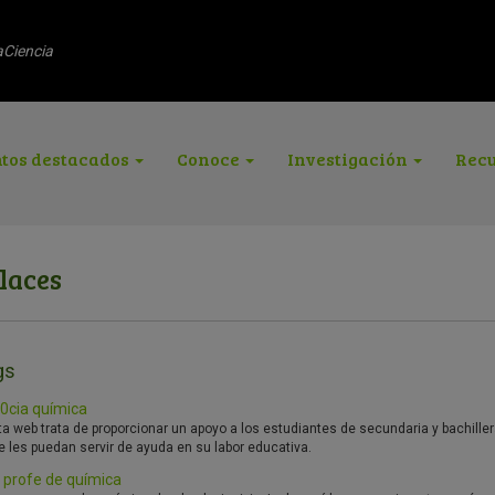
aCiencia
tos destacados
Conoce
Investigación
Recu
laces
gs
0cia química
a web trata de proporcionar un apoyo a los estudiantes de secundaria y bachillera
e les puedan servir de ayuda en su labor educativa.
 profe de química