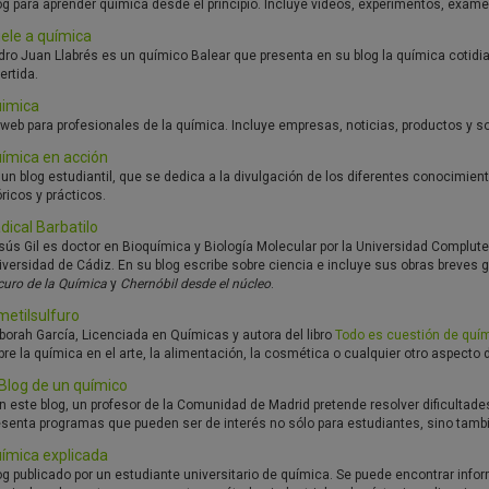
og para aprender química desde el principio. Incluye vídeos, experimentos, exá
ele a química
dro Juan Llabrés es un químico Balear que presenta en su blog la química cotidia
ertida.
imica
 web para profesionales de la química. Incluye empresas, noticias, productos y so
ímica en acción
 un blog estudiantil, que se dedica a la divulgación de los diferentes conocimien
ricos y prácticos.
dical Barbatilo
sús Gil es doctor en Bioquímica y Biología Molecular por la Universidad Complut
iversidad de Cádiz. En su blog escribe sobre ciencia e incluye sus obras breves 
curo de la Química
y
Chernóbil desde el núcleo
.
metilsulfuro
borah García, Licenciada en Químicas y autora del libro
Todo es cuestión de quí
re la química en el arte, la alimentación, la cosmética o cualquier otro aspecto 
 Blog de un químico
n este blog, un profesor de la Comunidad de Madrid pretende resolver dificultades
esenta programas que pueden ser de interés no sólo para estudiantes, sino tambi
ímica explicada
og publicado por un estudiante universitario de química. Se puede encontrar infor