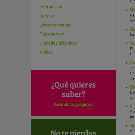
Bl
Interactivos
Hu
Pe
Juegos
div
Libros y revistas
Qu
Páginas web
La
Unidades didácticas
Qu
Es
Vídeos
teó
Ra
Je
Un
os
Di
De
sob
El
Co
pr
Qu
Bl