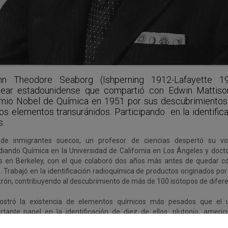
nn Theodore Seaborg (Ishperning 1912-Lafayette 19
lear estadounidense que compartió con Edwin Mattiso
mio Nobel de Química en 1951 por sus descubrimientos 
los elementos transuránidos. Participando en la identific
s.
 de inmigrantes suecos, un profesor de ciencias despertó su voca
diando Química en la Universidad de California en Los Ángeles y doct
s en Berkeley, con el que colaboró dos años más antes de quedar c
. Trabajó en la identificación radioquímica de productos originados p
otrón, contribuyendo al descubrimiento de más de 100 isótopos de difer
stró la existencia de elementos químicos más pesados que el u
rtante papel en la identificación de diez de ellos: plutonio, americio
fornio, einstenio, fermio, mendelevio y nobelio, además del elemento 10