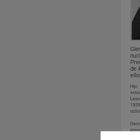
Gle
nuc
Pre
de 
ello
Hijo
estu
Lewi
1939
cicl
Demo
impo
cali