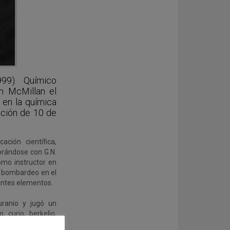
99). Químico
n McMillan el
en la química
ación de 10 de
ción científica,
orándose con G.N.
omo instructor en
or bombardeo en el
entes elementos.
ranio y jugó un
, curio, berkelio,
6, que llegó a ver