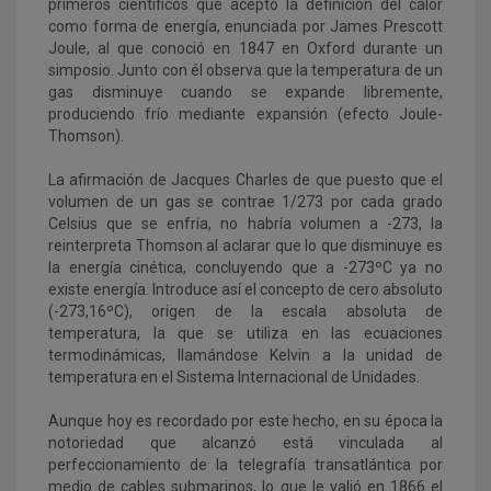
primeros científicos que aceptó la definición del calor
como forma de energía, enunciada por James Prescott
Joule, al que conoció en 1847 en Oxford durante un
simposio. Junto con él observa que la temperatura de un
gas disminuye cuando se expande libremente,
produciendo frío mediante expansión (efecto Joule-
Thomson).
La afirmación de Jacques Charles de que puesto que el
volumen de un gas se contrae 1/273 por cada grado
Celsius que se enfría, no habría volumen a -273, la
reinterpreta Thomson al aclarar que lo que disminuye es
la energía cinética, concluyendo que a -273ºC ya no
existe energía. Introduce así el concepto de cero absoluto
(-273,16ºC), origen de la escala absoluta de
temperatura, la que se utiliza en las ecuaciones
termodinámicas, llamándose Kelvin a la unidad de
temperatura en el Sistema Internacional de Unidades.
Aunque hoy es recordado por este hecho, en su época la
notoriedad que alcanzó está vinculada al
perfeccionamiento de la telegrafía transatlántica por
medio de cables submarinos, lo que le valió en 1866 el