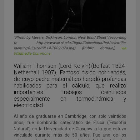
"Photo by Messrs. Dickinson, London, New Bond Street" (according
to http://www.sil.si.edu/DigitalCollections/hst/scientific-
identity/fullsize/SIL14-T002-07a.jpg) [Public domain],
via
Wikimedia Commons
William Thomson (Lord Kelvin).(Belfast 1824-
Netherhall 1907). Famoso físico norirlandés,
de cuyo padre matemático heredó profundas
habilidades para el cálculo, que realizó
importantes trabajos científicos
especialmente en termodinámica y
electricidad.
Al año de graduarse en Cambridge, con solo veintidós
años, fue nombrado catedrático de Física (‘Filosofía
Natural’) en la Universidad de Glasgow a la que estuvo
vinculado durante más de 50 años. Fue uno de los