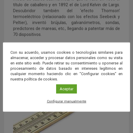
título de caballero y en 1892 el de Lord Kelvin de Largs.
Descubridor también del ‘efecto Thomson’
termoeléctrico (relacionado con los efectos Seebeck y
Peltier), inventó brújulas, galvanómetros, sondas,
predictores de mareas, etc., llegando a patentar más de
70 dispositivos.
Hombre modesto, a veces retraído, mostró siempre gran
afabilidad con sus alumnos, y era feliz ayudando a otros.
Con su acuerdo, usamos cookies o tecnologías similares para
almacenar, acceder y procesar datos personales como su visita
Está enterrado en la Abadía de Westminster, junto a la
en este sitio web. Puede retirar su consentimiento u oponerse al
tumba de Isaac Newton.
procesamiento de datos basado en intereses legítimos en
cualquier momento haciendo clic en "Configurar cookies" en
Contenido relacionado
nuestra política de cookies.
Aceptar
Configurar manualmente