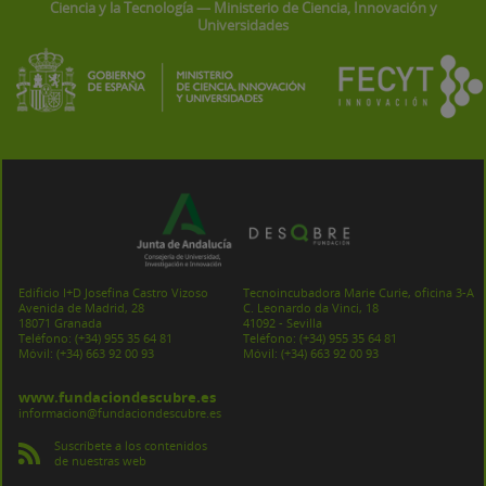
Ciencia y la Tecnología — Ministerio de Ciencia, Innovación y
Universidades
Edificio I+D Josefina Castro Vizoso
Tecnoincubadora Marie Curie, oficina 3-A
Avenida de Madrid, 28
C. Leonardo da Vinci, 18
18071 Granada
41092 - Sevilla
Teléfono:
(+34) 955 35 64 81
Teléfono:
(+34) 955 35 64 81
Móvil:
(+34) 663 92 00 93
Móvil:
(+34) 663 92 00 93
www.fundaciondescubre.es
informacion@fundaciondescubre.es
Suscríbete a los contenidos
de nuestras web