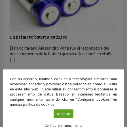
La primera batería química
El físico italiano Alessandro Volta fue el responsable del
descubrimiento de la batería química. Descubrió en el año
[…]
Con su acuerdo, usamos cookies o tecnologías similares para
almacenar, acceder y procesar datos personales como su visita
en este sitio web. Puede retirar su consentimiento u oponerse al
Recursos
procesamiento de datos basado en intereses legítimos en
cualquier momento haciendo clic en "Configurar cookies" en
Infografías
Aplicaciones móviles
nuestra política de cookies.
Aceptar
Configurar manualmente