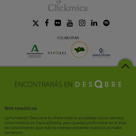
COLABORAN
Web temáticas
La Fundación Descubre te ofrece toda la actualidad sobre ciencia y
conocimiento en CienciaDirecta, pero puedes profundizar en el área
de conocimiento que más te interese visitando nuestros portales
temáticos: