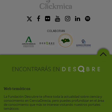
COLABORAN
Web temáticas
La Fundación Descubre te ofrece toda la actualidad sobre ciencia y
conocimiento en CienciaDirecta, pero puedes profundizar en el área
de conocimiento que más te interese visitando nuestros portales
temáticos: