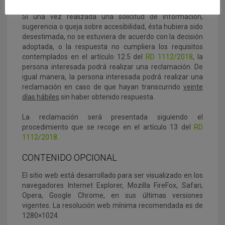
Si una vez realizada una solicitud de información,
sugerencia o queja sobre accesibilidad, ésta hubiera sido
desestimada, no se estuviera de acuerdo con la decisión
adoptada, o la respuesta no cumpliera los requisitos
contemplados en el artículo 12.5 del
RD 1112/2018
, la
persona interesada podrá realizar una reclamación. De
igual manera, la persona interesada podrá realizar una
reclamación en caso de que hayan transcurrido
veinte
días hábiles
sin haber obtenido respuesta.
La reclamación será presentada siguiendo el
procedimiento que se recoge en el artículo 13 del
RD
1112/2018
.
CONTENIDO OPCIONAL
El sitio web está desarrollado para ser visualizado en los
navegadores Internet Explorer, Mozilla FireFox, Safari,
Opera, Google Chrome, en sus últimas versiones
vigentes. La resolución web mínima recomendada es de
1280×1024.