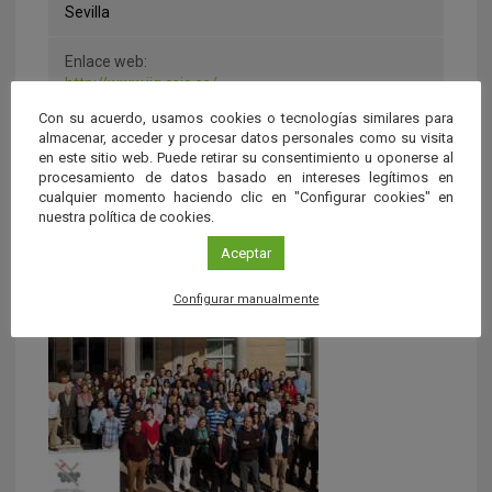
Sevilla
Enlace web:
http://www.iiq.csic.es/
Con su acuerdo, usamos cookies o tecnologías similares para
Líneas de investigación:
almacenar, acceder y procesar datos personales como su visita
Química Organometálica: Estudios Fundamentales,
en este sitio web. Puede retirar su consentimiento u oponerse al
Proceso Catalíticos y otras Aplicaciones
procesamiento de datos basado en intereses legítimos en
cualquier momento haciendo clic en "Configurar cookies" en
Química Orgánica y Biológica
nuestra política de cookies.
Aceptar
Contenido relacionado
Configurar manualmente