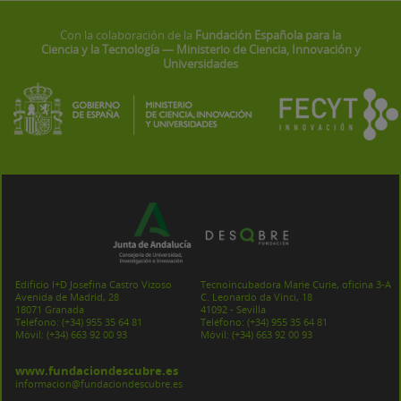
Con la colaboración de la
Fundación Española para la
Ciencia y la Tecnología — Ministerio de Ciencia, Innovación y
Universidades
Edificio I+D Josefina Castro Vizoso
Tecnoincubadora Marie Curie, oficina 3-A
Avenida de Madrid, 28
C. Leonardo da Vinci, 18
18071 Granada
41092 - Sevilla
Teléfono:
(+34) 955 35 64 81
Teléfono:
(+34) 955 35 64 81
Móvil:
(+34) 663 92 00 93
Móvil:
(+34) 663 92 00 93
www.fundaciondescubre.es
informacion@fundaciondescubre.es