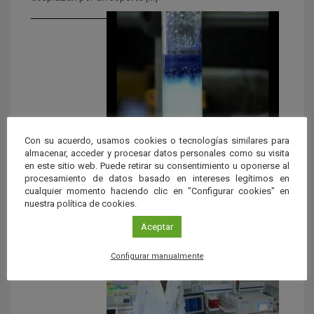
Con su acuerdo, usamos cookies o tecnologías similares para
La cromatografía en columna
almacenar, acceder y procesar datos personales como su visita
en este sitio web. Puede retirar su consentimiento u oponerse al
Explicación sobre la cromatografía en columna, una de
procesamiento de datos basado en intereses legítimos en
cualquier momento haciendo clic en "Configurar cookies" en
las técnicas de separación más usadas.
nuestra política de cookies.
Aceptar
Configurar manualmente