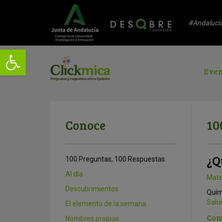
#Andalucí
Even
Conoce
10
¿Q
100 Preguntas, 100 Respuestas
Al día
Mate
Descubrimientos
Quím
Salu
El elemento de la semana
Com
Nombres propios