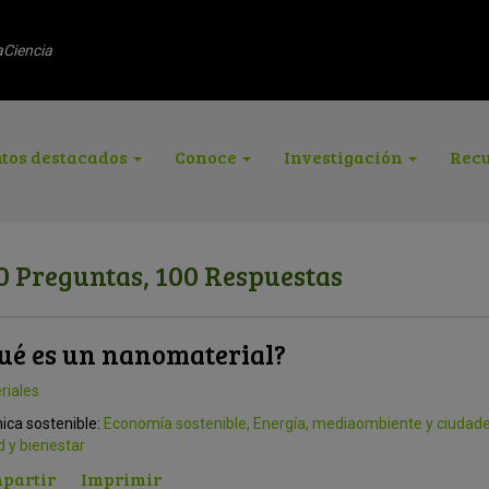
aCiencia
tos destacados
Conoce
Investigación
Recu
0 Preguntas, 100 Respuestas
ué es un nanomaterial?
riales
ica sostenible:
Economía sostenible
,
Energía, mediaombiente y ciudade
d y bienestar
partir
Imprimir