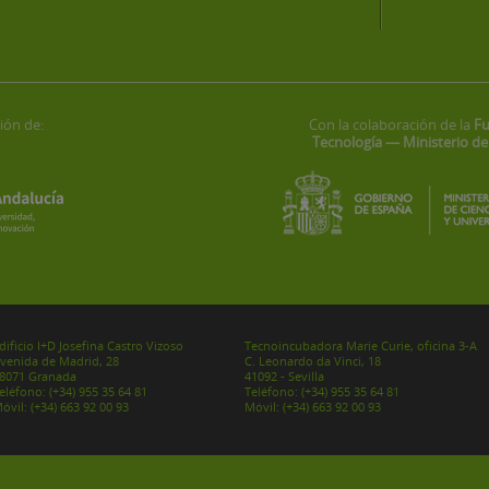
ión de:
Con la colaboración de la
Fu
Tecnología — Ministerio de
dificio I+D Josefina Castro Vizoso
Tecnoincubadora Marie Curie, oficina 3-A
venida de Madrid, 28
C. Leonardo da Vinci, 18
8071 Granada
41092 - Sevilla
eléfono:
(+34) 955 35 64 81
Teléfono:
(+34) 955 35 64 81
óvil:
(+34) 663 92 00 93
Móvil:
(+34) 663 92 00 93