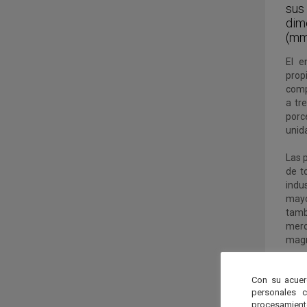
sus 
dim
(mm
El e
prop
comp
a tr
porc
unid
Las 
de t
indu
mayo
tam
merc
magn
Con su acuer
personales 
procesamien