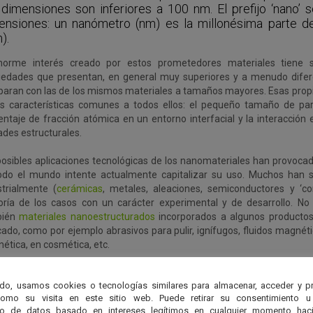
dimensiones son inferiores a 100 nm. El prefijo ‘nano’ s
ensiones: un nanómetro (nm) es la millonésima parte d
).
norme interés creado por estos prometedores materiales tiene 
iedades que presentan, en general muy superiores y a menudo difer
aran con las de los mismos materiales a tamaños mayores. Esas pro
es características comunes a todos ellos: el pequeño tamaño de part
entaje de fracción atómica en un entorno interfacial y la interacción e
ades estructurales.
posibles aplicaciones tecnológicas de los nanomateriales han provocad
odo el mundo intente actualmente capitalizar su uso. Muchos han s
strialmente (
cerámicas
, metales, aleaciones, semiconductores y ‘co
ría de los casos con un carácter experimental y de desarrollo. No
bién
materiales nanoestructurados
incorporados a algunos productos
ado, como por ejemplo abrasivos para pulir, ignífugos, fluidos magnét
ética, en cosmética, etc.
do, usamos cookies o tecnologías similares para almacenar, acceder y p
como su visita en este sitio web. Puede retirar su consentimiento u
to de datos basado en intereses legítimos en cualquier momento haci