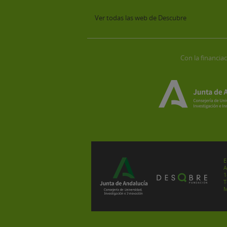
Ver todas las web de Descubre
Con la financiac
E
A
1
T
M