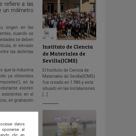
e refiere a las
e un milímetro
su origen en las
entes, cuando se
piedades se deben
Instituto de Ciencia
ícula, el elevado
ntre las distintas
de Materiales de
Sevilla(ICMS)
o que la industria
El Instituto de Ciencia de
ido ya obtenidos
Materiales de Sevilla(ICMS)
mposites’), en la
fue creado en 1.986 y está
 obstante existen
situado en las instalaciones
 existentes en el
[…]
icos, en grabación
rocesar datos
 oponerse al
endo clic en