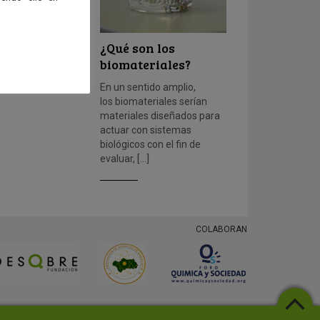
¿Qué son los
biomateriales?
En un sentido amplio,
los biomateriales serían
materiales diseñados para
actuar con sistemas
biológicos con el fin de
evaluar, […]
COLABORAN