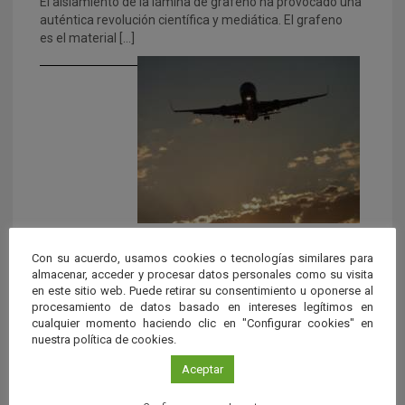
El aislamiento de la lámina de grafeno ha provocado una
auténtica revolución científica y mediática. El grafeno
es el material […]
La fibra de carbono
Con su acuerdo, usamos cookies o tecnologías similares para
La fibra de carbono se desarrolló inicialmente para la
almacenar, acceder y procesar datos personales como su visita
industria aeronáutica y espacial, pero se ha extendido a
en este sitio web. Puede retirar su consentimiento u oponerse al
[…]
procesamiento de datos basado en intereses legítimos en
cualquier momento haciendo clic en "Configurar cookies" en
nuestra política de cookies.
Aceptar