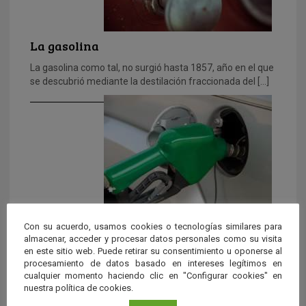
La gasolina
La gasolina como tal, no surgió hasta 1857, año en el que
se descubrió mediante la destilación fraccionada del […]
Con su acuerdo, usamos cookies o tecnologías similares para
¿Por qué se usan gasolinas sin plomo?
almacenar, acceder y procesar datos personales como su visita
en este sitio web. Puede retirar su consentimiento u oponerse al
Este tipo de gasolinas se utilizan porque los aditivos
procesamiento de datos basado en intereses legítimos en
antidetonantes con plomo, como el tetraetilplomo
cualquier momento haciendo clic en "Configurar cookies" en
[Pb(C2H5)4], ‘envenenan’ a […]
nuestra política de cookies.