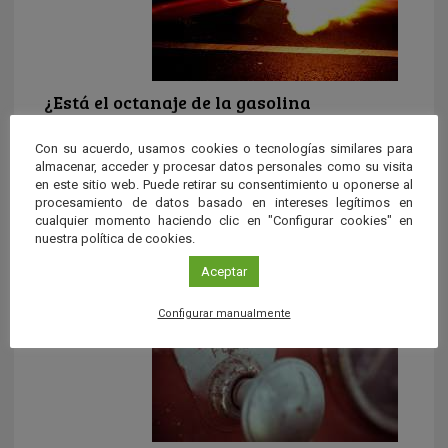
¿Está el octanaje de la gasolina
relacionado con las emisiones de dióxido
de carbono?
Con su acuerdo, usamos cookies o tecnologías similares para
almacenar, acceder y procesar datos personales como su visita
El octanaje es una medida de la capacidad antidetonante
en este sitio web. Puede retirar su consentimiento u oponerse al
de una gasolina, pero no está relacionado con las
procesamiento de datos basado en intereses legítimos en
emisiones de dióxido de carbono ni de ningún otro
cualquier momento haciendo clic en "Configurar cookies" en
nuestra política de cookies.
subproducto. Esto depende de la composición inicial de la
propia gasolina y de las características del vehículo en el
Aceptar
que se utilice.
Configurar manualmente