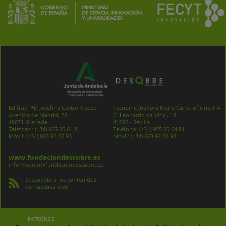
Edificio I+D Josefina Castro Vizoso
Tecnoincubadora Marie Curie, oficina 3-A
Avenida de Madrid, 28
C. Leonardo da Vinci, 18
18071 Granada
41092 - Sevilla
Teléfono:
(+34) 955 35 64 81
Teléfono:
(+34) 955 35 64 81
Móvil:
(+34) 663 92 00 93
Móvil:
(+34) 663 92 00 93
www.fundaciondescubre.es
informacion@fundaciondescubre.es
Suscríbete a los contenidos
de nuestras web
PATRONOS:
-
-
-