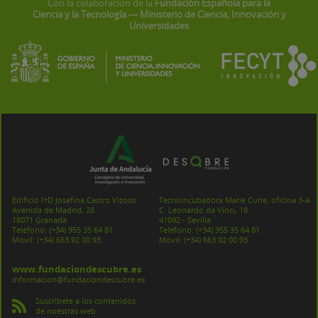
Con la colaboración de la
Fundación Española para la
Ciencia y la Tecnología — Ministerio de Ciencia, Innovación y
Universidades
Edificio I+D Josefina Castro Vizoso
Tecnoincubadora Marie Curie, oficina 3-A
Avenida de Madrid, 28
C. Leonardo da Vinci, 18
18071 Granada
41092 - Sevilla
Teléfono:
(+34) 955 35 64 81
Teléfono:
(+34) 955 35 64 81
Móvil:
(+34) 663 92 00 93
Móvil:
(+34) 663 92 00 93
www.fundaciondescubre.es
informacion@fundaciondescubre.es
Suscríbete a los contenidos
de nuestras web