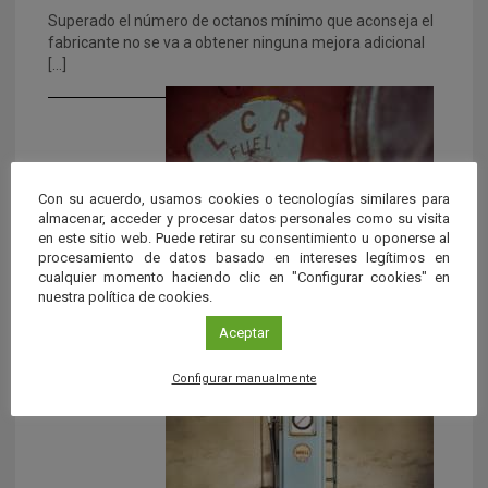
Superado el número de octanos mínimo que aconseja el
fabricante no se va a obtener ninguna mejora adicional
[…]
Con su acuerdo, usamos cookies o tecnologías similares para
almacenar, acceder y procesar datos personales como su visita
en este sitio web. Puede retirar su consentimiento u oponerse al
procesamiento de datos basado en intereses legítimos en
La gasolina
cualquier momento haciendo clic en "Configurar cookies" en
nuestra política de cookies.
La gasolina como tal, no surgió hasta 1857, año en el que
se descubrió mediante la destilación fraccionada del […]
Aceptar
Configurar manualmente