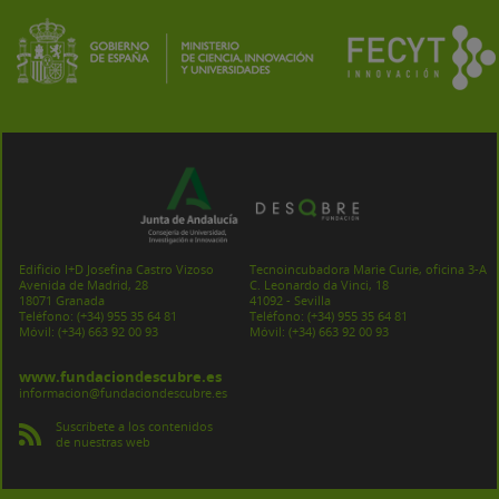
Edificio I+D Josefina Castro Vizoso
Tecnoincubadora Marie Curie, oficina 3-A
Avenida de Madrid, 28
C. Leonardo da Vinci, 18
18071 Granada
41092 - Sevilla
Teléfono:
(+34) 955 35 64 81
Teléfono:
(+34) 955 35 64 81
Móvil:
(+34) 663 92 00 93
Móvil:
(+34) 663 92 00 93
www.fundaciondescubre.es
informacion@fundaciondescubre.es
Suscríbete a los contenidos
de nuestras web