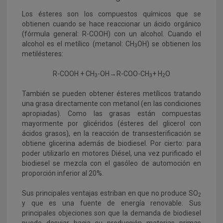
Los ésteres son los compuestos químicos que se
obtienen cuando se hace reaccionar un ácido orgánico
(fórmula general: R-COOH) con un alcohol. Cuando el
alcohol es el metílico (metanol: CH
OH) se obtienen los
3
metilésteres:
R-COOH + CH
-OH→R-COO-CH
+ H
O
3
3
2
También se pueden obtener ésteres metílicos tratando
una grasa directamente con metanol (en las condiciones
apropiadas). Como las grasas están compuestas
mayormente por glicéridos (ésteres del glicerol con
ácidos grasos), en la reacción de transesterificación se
obtiene glicerina además de biodiesel. Por cierto: para
poder utilizarlo en motores Diésel, una vez purificado el
biodiesel se mezcla con el gasóleo de automoción en
proporción inferior al 20%.
Sus principales ventajas estriban en que no produce SO
2
y que es una fuente de energía renovable. Sus
principales objeciones son que la demanda de biodiesel
puede desviar hacia su producción materias primas