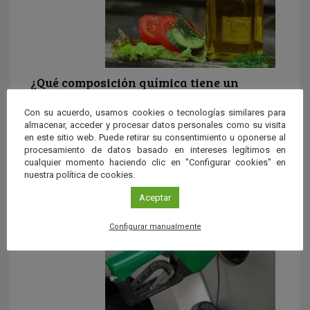
¿Qué composición química tiene un
aceite?
Con su acuerdo, usamos cookies o tecnologías similares para
La mayoría de moléculas que componen los aceites son
almacenar, acceder y procesar datos personales como su visita
lípidos. Principalmente triglicéridos (también llamados
en este sitio web. Puede retirar su consentimiento u oponerse al
triacilgliceroles), que son el resultado de la combinación
procesamiento de datos basado en intereses legítimos en
de los tres grupos alcohólicos del glicerol (glicerina) con
cualquier momento haciendo clic en "Configurar cookies" en
nuestra política de cookies.
tres ácidos grasos iguales o distintos.
Aceptar
Configurar manualmente