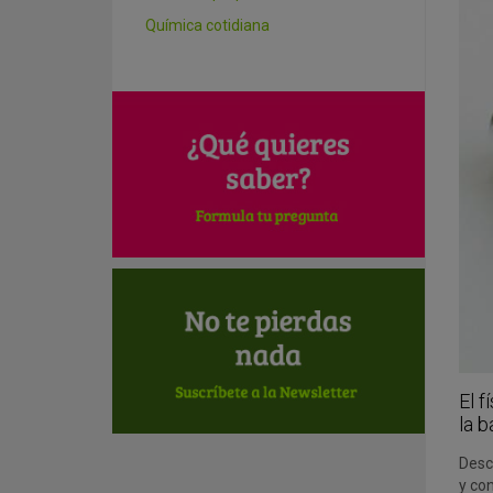
Química cotidiana
El f
la b
Descu
y con