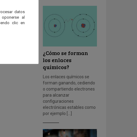
rocesar datos
 oponerse al
endo clic en
¿Cómo se forman
los enlaces
químicos?
Los enlaces químicos se
forman ganando, cediendo
o compartiendo electrones
para alcanzar
configuraciones
electrónicas estables como
por ejemplo […]