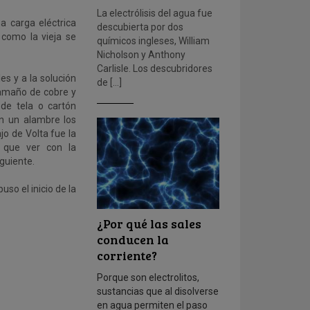
La electrólisis del agua fue
a carga eléctrica
descubierta por dos
como la vieja se
químicos ingleses, William
Nicholson y Anthony
Carlisle. Los descubridores
es y a la solución
de […]
tamaño de cobre y
de tela o cartón
n un alambre los
jo de Volta fue la
o que ver con la
iguiente.
so el inicio de la
¿Por qué las sales
conducen la
corriente?
Porque son electrolitos,
sustancias que al disolverse
en agua permiten el paso