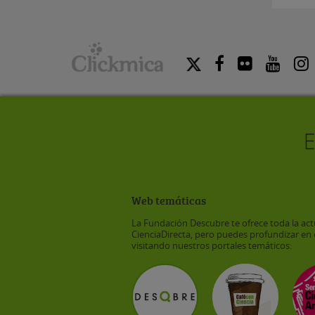
Web temáticas
La Fundación Descubre te ofrece toda la act
CienciaDirecta, pero puedes profundizar en 
visitando nuestros portales temáticos: