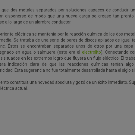
ó que dos metales separados por soluciones capaces de conducir un
an disponerse de modo que una nueva carga se crease tan pronto 
se a lo largo de un alambre conductor.
orriente eléctrica se mantenía por la reacción química de los dos metal
rmedia. Se trataba de una serie de pares de discos apilados de igual 
inc. Éstos se encontraban separados unos de otros por una capa 
egnado en agua o salmuera (este era el
electrolito
). Conectando co
s situados en los extremos logró que fluyera un flujo eléctrico. El traba
era indicación clara de que las reacciones químicas tenían alg
ricidad. Esta sugerencia no fue totalmente desarrollada hasta el siglo s
vento constituía una novedad absoluta y gozó de un éxito inmediato. Supu
léctrica actual.