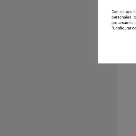
Con su acuer
personales 
procesamien
"Configurar co