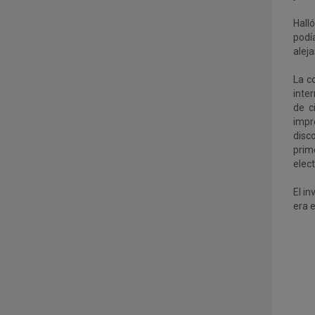
Hall
podí
aleja
La c
inte
de c
impr
disco
prim
elect
El in
era e