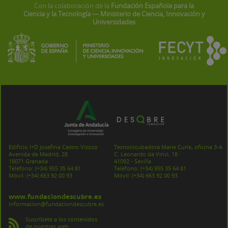
Con la colaboración de la
Fundación Española para la
Ciencia y la Tecnología — Ministerio de Ciencia, Innovación y
Universidades
Edificio I+D Josefina Castro Vizoso
Tecnoincubadora Marie Curie, oficina 3-A
Avenida de Madrid, 28
C. Leonardo da Vinci, 18
18071 Granada
41092 - Sevilla
Teléfono:
(+34) 955 35 64 81
Teléfono:
(+34) 955 35 64 81
Móvil:
(+34) 663 92 00 93
Móvil:
(+34) 663 92 00 93
www.fundaciondescubre.es
informacion@fundaciondescubre.es
Suscríbete a los contenidos
de nuestras web