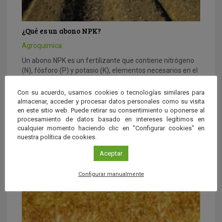
¿Qué es un abono NPK?
Agroquímica
Un abono NPK es un fertilizante que contiene nitrógeno
(N), fósforo (P) y potasio (K), elementos necesarios en el
suelo para que las plantas puedan construir sus tejidos.
Con su acuerdo, usamos cookies o tecnologías similares para
almacenar, acceder y procesar datos personales como su visita
en este sitio web. Puede retirar su consentimiento u oponerse al
procesamiento de datos basado en intereses legítimos en
cualquier momento haciendo clic en "Configurar cookies" en
nuestra política de cookies.
Aceptar
Configurar manualmente