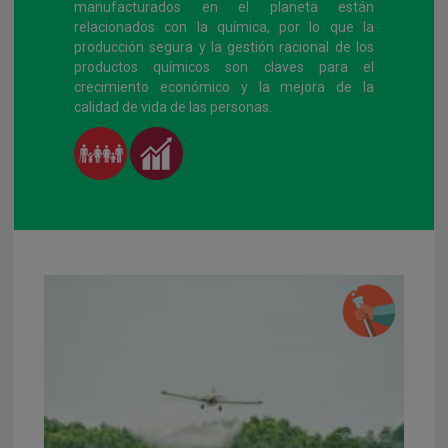
manufacturados en el planeta están
relacionados con la química, por lo que la
producción segura y la gestión racional de los
productos químicos son claves para el
crecimiento económico y la mejora de la
calidad de vida de las personas.