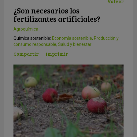
Volver
¿Son necesarios los
fertilizantes artificiales?
Agroquímica
Química sostenible:
Economía sostenible
,
Producción y
consumo responsable
,
Salud y bienestar
Compartir
Imprimir