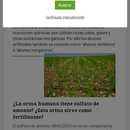
Aceptar
¿Cómo se obtienen los abonos
artificiales?
Configurar manualmente
Los abonos artificiales suelen obtenerse mediante
reacciones químicas que utilizan rocas, sales, gases y
otras sustancias inorgánicas. Por ello los abonos
artificiales también se conocen como 'abonos sintéticos'
o 'abonos inorgánicos'.
¿La orina humana tiene sulfato de
amonio? ¿Esta orina sirve como
fertilizante?
El sulfato de amonio (NH4)2SO4 no es un componente