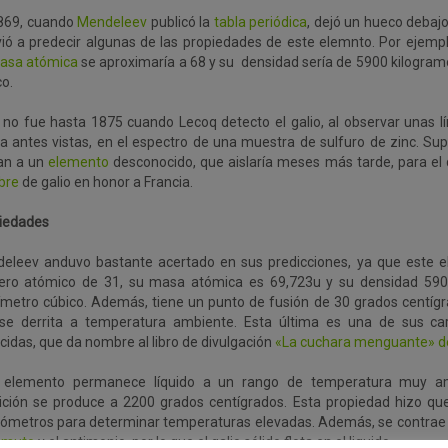
869, cuando
Mendeleev
publicó la
tabla periódica
, dejó un hueco debajo
vió a predecir algunas de las propiedades de este elemnto. Por ejemp
asa atómica
se aproximaría a 68 y su densidad sería de 5900 kilogram
o.
 no fue hasta 1875 cuando Lecoq detecto el galio, al observar unas lí
a antes vistas, en el espectro de una muestra de sulfuro de zinc. Su
an a un
elemento
desconocido, que aislaría meses más tarde, para el 
bre
de galio en honor a Francia.
iedades
eleev anduvo bastante acertado en sus predicciones, ya que este e
ro atómico de 31, su masa atómica es 69,723u y su densidad 590
ímetro cúbico. Además, tiene un punto de fusión de 30 grados centígr
se derrita a temperatura ambiente. Esta última es una de sus car
cidas, que da nombre al libro de divulgación
«La cuchara menguante» 
 elemento permanece líquido a un rango de temperatura muy am
lición se produce a 2200 grados centígrados. Esta propiedad hizo q
ómetros para determinar temperaturas elevadas. Además, se contrae 
smuto
y el antimonio, por lo que el galio sólido flota en el liquido.