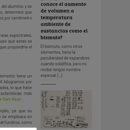
conoce el aumento
 del aluminio y se
de volumen a
lo, determinó que
temperatura
os por centímetro
ambiente de
sustancias como el
neas espectrales,
bismuto?
puso que estas se
El bismuto, como otros
que propondría el
elementos, tiene la
peculiaridad de expandirse
cuando solidifica, pero no
recibe ningún nombre
especial. […]
lemento tiene un
4 kilogramos por
ados, lo que hace
acterísticas más
de Sam Kean
.
plio, ya que su
ue se empleara en
al fundirse, como