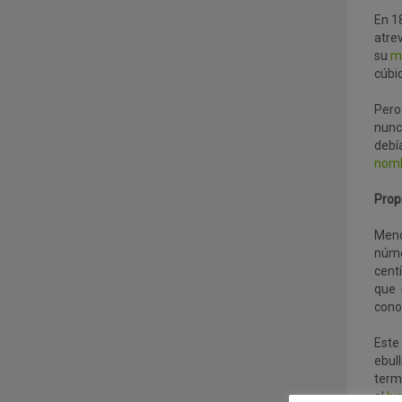
En 1
atre
su
m
cúbic
Pero
nunc
debí
nom
Prop
Mend
núme
cent
que 
cono
Este
ebul
term
el
bi