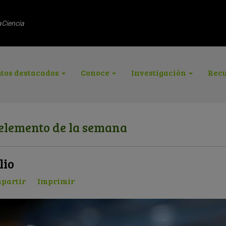
aCiencia
tos destacados
Conoce
Investigación
Recu
 elemento de la semana
lio
partir
Imprimir