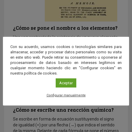
¿Cómo se pone el nombre a los elementos?
Una vez contrastada la existencia de un nuevo elemento
por la Unión Internacional de Química pura y aplicada […]
Con su acuerdo, usamos cookies o tecnologías similares para
almacenar, acceder y procesar datos personales como su visita
en este sitio web. Puede retirar su consentimiento u oponerse al
procesamiento de datos basado en intereses legítimos en
cualquier momento haciendo clic en "Configurar cookies" en
nuestra política de cookies.
Aceptar
Configurar manualmente
¿Cómo se escribe una reacción química?
Se escribe en forma de ecuación sustituyendo el signo
de igualdad (=) por una flecha (→) que indica el sentido
de la misma. Delante de cada fórmula se pone el número