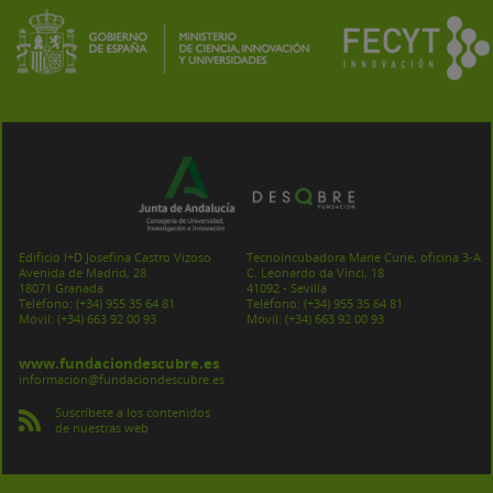
Edificio I+D Josefina Castro Vizoso
Tecnoincubadora Marie Curie, oficina 3-A
Avenida de Madrid, 28
C. Leonardo da Vinci, 18
18071 Granada
41092 - Sevilla
Teléfono:
(+34) 955 35 64 81
Teléfono:
(+34) 955 35 64 81
Móvil:
(+34) 663 92 00 93
Móvil:
(+34) 663 92 00 93
www.fundaciondescubre.es
informacion@fundaciondescubre.es
Suscríbete a los contenidos
de nuestras web