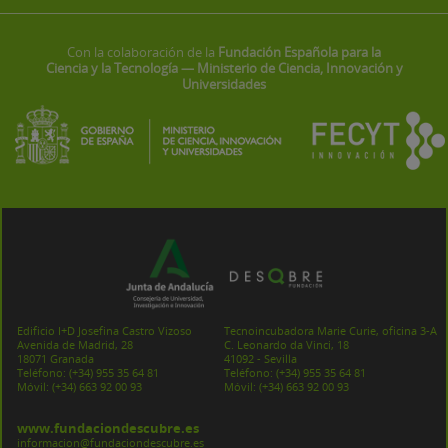
Con la colaboración de la
Fundación Española para la
Ciencia y la Tecnología — Ministerio de Ciencia, Innovación y
Universidades
Edificio I+D Josefina Castro Vizoso
Tecnoincubadora Marie Curie, oficina 3-A
Avenida de Madrid, 28
C. Leonardo da Vinci, 18
18071 Granada
41092 - Sevilla
Teléfono:
(+34) 955 35 64 81
Teléfono:
(+34) 955 35 64 81
Móvil:
(+34) 663 92 00 93
Móvil:
(+34) 663 92 00 93
www.fundaciondescubre.es
informacion@fundaciondescubre.es