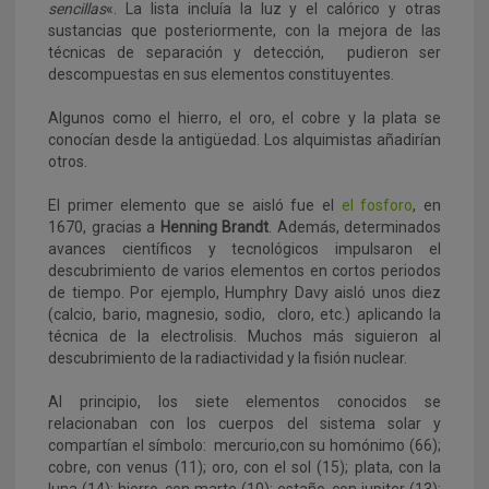
sencillas
«. La lista incluía la luz y el calórico y otras
sustancias que posteriormente, con la mejora de las
técnicas de separación y detección, pudieron ser
descompuestas en sus elementos constituyentes.
Algunos como el hierro, el oro, el cobre y la plata se
conocían desde la antigüedad. Los alquimistas añadirían
otros.
El primer elemento que se aisló fue el
el fosforo
, en
1670, gracias a
Henning Brandt
. Además, determinados
avances científicos y tecnológicos impulsaron el
descubrimiento de varios elementos en cortos periodos
de tiempo. Por ejemplo, Humphry Davy aisló unos diez
(calcio, bario, magnesio, sodio, cloro, etc.) aplicando la
técnica de la electrolisis. Muchos más siguieron al
descubrimiento de la radiactividad y la fisión nuclear.
Al principio, los siete elementos conocidos se
relacionaban con los cuerpos del sistema solar y
compartían el símbolo: mercurio,con su homónimo (66);
cobre, con venus (11); oro, con el sol (15); plata, con la
luna (14); hierro, con marte (10); estaño, con jupiter (13);