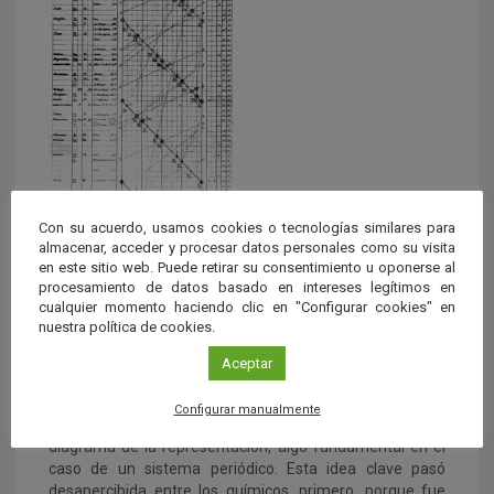
Vis Telurique de Chancourtois
1862.
Con su acuerdo, usamos cookies o tecnologías similares para
almacenar, acceder y procesar datos personales como su visita
en este sitio web. Puede retirar su consentimiento u oponerse al
La primera persona en descubrir la periodicidad química
procesamiento de datos basado en intereses legítimos en
fue Émile de Chancourtois, que al ordenar los elementos
cualquier momento haciendo clic en "Configurar cookies" en
según su peso atómico en forma de espiral en torno a un
nuestra política de cookies.
cilindro, observó que aquellos con propiedades químicas
similares caían en la misma vertical.
Aceptar
Chancourtois no fue muy afortunado, ya que la primera
Configurar manualmente
publicación de 1862, que tuvo más impacto, no incluyó el
diagrama de la representación, algo fundamental en el
caso de un sistema periódico. Esta idea clave pasó
desapercibida entre los químicos, primero, porque fue