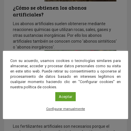
¿Cómo se obtienen los abonos
artificiales?
Los abonos artificiales suelen obtenerse mediante
reacciones químicas que utilizan rocas, sales, gases y
otras sustancias inorgánicas. Por ello los abonos
artificiales también se conocen como 'abonos sintéticos'
o 'abonos inorgánicos'.
Con su acuerdo, usamos cookies o tecnologías similares para
almacenar, acceder y procesar datos personales como su visita
en este sitio web. Puede retirar su consentimiento u oponerse al
procesamiento de datos basado en intereses legítimos en
cualquier momento haciendo clic en "Configurar cookies" en
nuestra política de cookies.
Aceptar
¿Son necesarios los fertilizantes
Configurar manualmente
artificiales?
Los fertilizantes artificiales son necesarios porque el