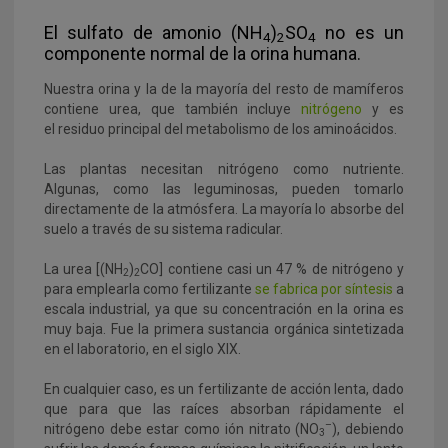
El sulfato de amonio (NH
)
SO
no es un
4
2
4
componente normal de la orina humana.
Nuestra orina y la de la mayoría del resto de mamíferos
contiene urea, que también incluye
nitrógeno
y es
el residuo principal del metabolismo de los aminoácidos.
Las plantas necesitan nitrógeno como nutriente.
Algunas, como las leguminosas, pueden tomarlo
directamente de la atmósfera. La mayoría lo absorbe del
suelo a través de su sistema radicular.
La urea [(NH
)
CO] contiene casi un 47 % de nitrógeno y
2
2
para emplearla como fertilizante
se fabrica por síntesis
a
escala industrial, ya que su concentración en la orina es
muy baja. Fue la primera sustancia orgánica sintetizada
en el laboratorio, en el siglo XIX.
En cualquier caso, es un fertilizante de acción lenta, dado
que para que las raíces absorban rápidamente el
–
nitrógeno debe estar como ión nitrato (NO
), debiendo
3