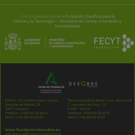
Con la colaboración de la
Fundación Española para la
Ciencia y la Tecnología — Ministerio de Ciencia, Innovación y
Universidades
Edificio I+D Josefina Castro Vizoso
Tecnoincubadora Marie Curie, oficina 3-A
Avenida de Madrid, 28
C. Leonardo da Vinci, 18
18071 Granada
41092 - Sevilla
Teléfono:
(+34) 955 35 64 81
Teléfono:
(+34) 955 35 64 81
Móvil:
(+34) 663 92 00 93
Móvil:
(+34) 663 92 00 93
www.fundaciondescubre.es
informacion@fundaciondescubre.es