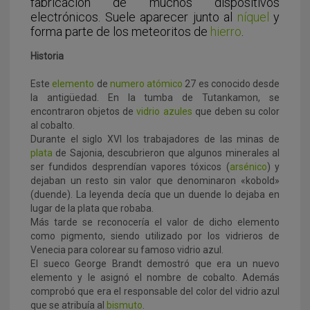
fabricación de muchos dispositivos
electrónicos. Suele aparecer junto al
níquel
y
forma parte de los meteoritos de
hierro
.
Historia
Este
elemento
de
numero atómico
27 es conocido desde
la antigüedad. En la tumba de Tutankamon, se
encontraron objetos de
vidrio azules
que deben su color
al cobalto.
Durante el siglo XVI los trabajadores de las minas de
plata
de Sajonia, descubrieron que algunos minerales al
ser fundidos desprendían vapores tóxicos (
arsénico
) y
dejaban un resto sin valor que denominaron «kobold»
(duende). La leyenda decía que un duende lo dejaba en
lugar de la plata que robaba.
Más tarde se reconocería el valor de dicho elemento
como pigmento, siendo utilizado por los vidrieros de
Venecia para colorear su famoso vidrio azul.
El sueco George Brandt demostró que era un nuevo
elemento y le asignó el nombre de cobalto. Además
comprobó que era el responsable del color del vidrio azul
que se atribuía al
bismuto
.