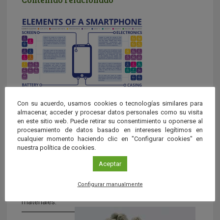
Con su acuerdo, usamos cookies o tecnologías similares para
almacenar, acceder y procesar datos personales como su visita
La tabla en tu smartphone
en este sitio web. Puede retirar su consentimiento u oponerse al
procesamiento de datos basado en intereses legítimos en
Los elegantes, ligeros y versátiles smartphones del SXXI
cualquier momento haciendo clic en "Configurar cookies" en
no son solo obra de genios del diseño y del marketing.
nuestra política de cookies.
Tras esas baterías que nos proporcionan cada vez más
autonomía, la electrónica que nos garantiza un gran
Aceptar
número de prestaciones, las pantallas de alta resolución
y las resistentes carcasas está el trabajo de numerosos
Configurar manualmente
científicos e investigadores expertos en nuevos
materiales.