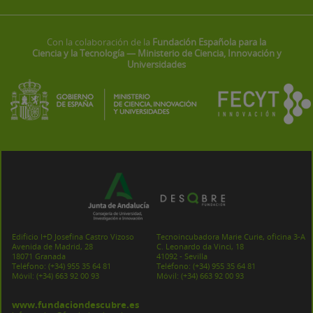
Con la colaboración de la
Fundación Española para la
Ciencia y la Tecnología — Ministerio de Ciencia, Innovación y
Universidades
Edificio I+D Josefina Castro Vizoso
Tecnoincubadora Marie Curie, oficina 3-A
Avenida de Madrid, 28
C. Leonardo da Vinci, 18
18071 Granada
41092 - Sevilla
Teléfono:
(+34) 955 35 64 81
Teléfono:
(+34) 955 35 64 81
Móvil:
(+34) 663 92 00 93
Móvil:
(+34) 663 92 00 93
www.fundaciondescubre.es