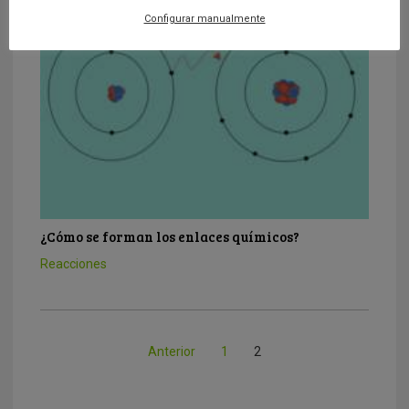
Configurar manualmente
¿Cómo se forman los enlaces químicos?
Reacciones
Anterior
1
2