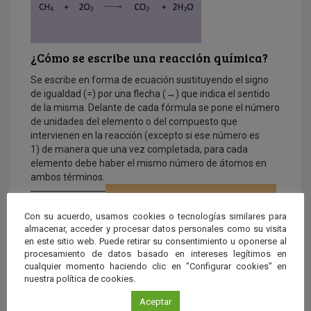
¿Cómo se escribe una reacción química?
Se escribe en forma de ecuación sustituyendo el signo
de igualdad (=) por una flecha (→) que indica el sentido
de la misma. Delante de cada fórmula se pone el número
de unidades del elemento o del compuesto que
intervienen en la reacción (excepto si ese número es
1) de manera que una vez completada, para cada
elemento debe haber el mismo número de átomos en
ambos términos.
Con su acuerdo, usamos cookies o tecnologías similares para
almacenar, acceder y procesar datos personales como su visita
en este sitio web. Puede retirar su consentimiento u oponerse al
procesamiento de datos basado en intereses legítimos en
cualquier momento haciendo clic en "Configurar cookies" en
nuestra política de cookies.
Aceptar