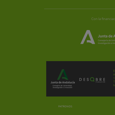
Con la financiac
E
A
1
T
M
PATRONOS: