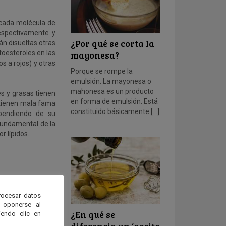
 cada molécula de
espectivamente y
¿Por qué se corta la
án disueltas otras
mayonesa?
toesteroles en las
os a rojos) y otras
Porque se rompe la
emulsión. La mayonesa o
mahonesa es un producto
es y grasas tienen
en forma de emulsión. Está
 tienen mala fama
constituido básicamente […]
ependiendo de su
fundamental de la
r lípidos.
rocesar datos
 oponerse al
¿En qué se
endo clic en