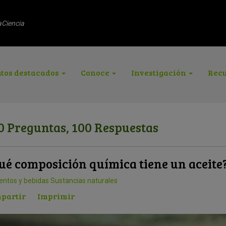
aCiencia
tos destacados
Conoce
Investigación
Recu
0 Preguntas, 100 Respuestas
ué composición química tiene un aceite
entos y bebidas
Sustancias naturales
partir
Imprimir