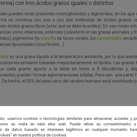
cerina) con tres ácidos grasos iguales o distintos.
ién pueden estar presentes monoglicéridos y diglicéridos, en los que
erina se combina con uno o con dos moléculas de ácidos grasos r
én ácidos grasos libres (a los que se debe la acidez). En ese medio est
ncias como vitaminas, esteroles (colesterol en las grasas animales y fi
tales), pigmentos (la
clorofila
da tonos verdes, los
carotenoides
amarill
ncias liposolubles (tocoferoles…).
ceite
es una grasa líquida a la temperatura ambiente, por lo que aceit
osiciones similares basadas mayoritariamente en lípidos. Las grasas
ue cada gramo aporta a la dieta en torno a 9 kilocalorías y, d
osición, pueden formar aglomeraciones sólidas. Pero son una parte 
. De hecho, el 50% del peso seco del cerebro humano está constituido po
do, usamos cookies o tecnologías similares para almacenar, acceder y p
como su visita en este sitio web. Puede retirar su consentimiento u
to de datos basado en intereses legítimos en cualquier momento haci
okies" en nuestra política de cookies.