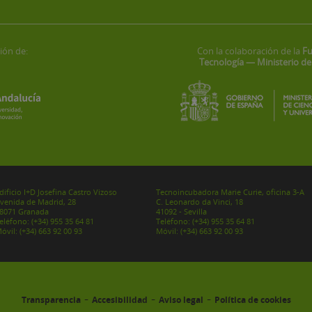
ión de:
Con la colaboración de la
Fu
Tecnología — Ministerio de
dificio I+D Josefina Castro Vizoso
Tecnoincubadora Marie Curie, oficina 3-A
venida de Madrid, 28
C. Leonardo da Vinci, 18
8071 Granada
41092 - Sevilla
eléfono:
(+34) 955 35 64 81
Teléfono:
(+34) 955 35 64 81
óvil:
(+34) 663 92 00 93
Móvil:
(+34) 663 92 00 93
-
-
-
Transparencia
Accesibilidad
Aviso legal
Política de cookies