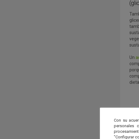
(gli
Tamb
glic
tambi
susta
vege
susta
Un
a
comp
porq
comp
dieta
Con su acuer
personales 
procesamien
"Configurar co