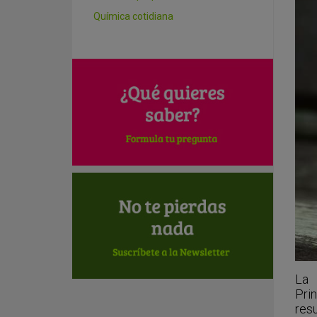
Química cotidiana
La 
Prin
res