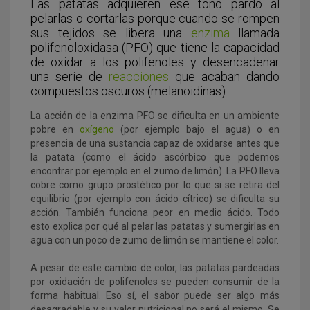
Las patatas adquieren ese tono pardo al
pelarlas o cortarlas porque cuando se rompen
sus tejidos se libera una
enzima
llamada
polifenoloxidasa (PFO) que tiene la capacidad
de oxidar a los polifenoles y desencadenar
una serie de
reacciones
que acaban dando
compuestos oscuros (melanoidinas).
La acción de la enzima PFO se dificulta en un ambiente
pobre en
oxígeno
(por ejemplo bajo el agua) o en
presencia de una sustancia capaz de oxidarse antes que
la patata (como el ácido ascórbico que podemos
encontrar por ejemplo en el zumo de limón). La PFO lleva
cobre como grupo prostético por lo que si se retira del
equilibrio (por ejemplo con ácido cítrico) se dificulta su
acción. También funciona peor en medio ácido.
Todo
esto explica por qué al pelar las patatas y sumergirlas en
agua con un poco de zumo de limón se mantiene el color.
A pesar de este cambio de color, las patatas pardeadas
por oxidación de polifenoles se pueden consumir de la
forma habitual. Eso sí, el sabor puede ser algo más
desagradable y su valor nutricional no será el mismo. Se