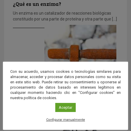
¿Qué es un enzima?
Un enzima es un catalizador de reacciones biológicas
constituido por una parte de proteína y otra parte que […]
Con su acuerdo, usamos cookies o tecnologías similares para
almacenar, acceder y procesar datos personales como su visita
en este sitio web. Puede retirar su consentimiento u oponerse al
¿Qué son los equilibrios redox y cómo se
procesamiento de datos basado en intereses legítimos en
ajustan?
cualquier momento haciendo clic en "Configurar cookies" en
nuestra política de cookies.
Reacción redox es sinónimo de reacción de oxidación-
reducción. ‘Oxidación’ significa que una especie química
Aceptar
pierde electrones y ‘reducción’ […]
Configurar manualmente