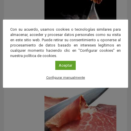
Con su acuerdo, usamos cookies o tecnologías similares para
almacenar, acceder y procesar datos personales como su visita
en este sitio web. Puede retirar su consentimiento u oponerse al
procesamiento de datos basado en intereses legítimos en
cualquier momento haciendo clic en "Configurar cookies" en
La cocina molecular
nuestra política de cookies.
Aceptar
La cocina molecular consiste en integrar la física y la
química para crear el arte culinario. Desde hace
varios años […]
Configurar manualmente