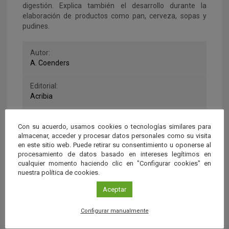
digestión. Explica también el desarrollo durante la
elaboración de productos como pan, cerveza, sopas y
pudines.
Autor:
A. Coenders
Editorial:
Acribia
Fuente:
Con su acuerdo, usamos cookies o tecnologías similares para
Carmelo Segarra (Chef)
almacenar, acceder y procesar datos personales como su visita
en este sitio web. Puede retirar su consentimiento u oponerse al
procesamiento de datos basado en intereses legítimos en
cualquier momento haciendo clic en "Configurar cookies" en
nuestra política de cookies.
Aceptar
Configurar manualmente