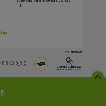
suele considerar al alemán Andreas
[…]
Siguiente
COLABORAN