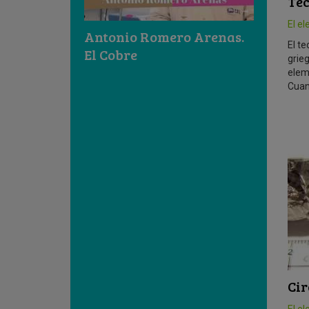
Te
El e
Antonio Romero Arenas.
El t
El Cobre
grieg
elem
Cuan
Cir
El e