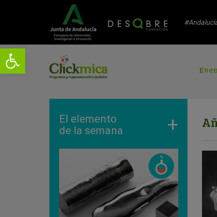
#Andalucí
Even
El elemento
+
Añ
de la semana