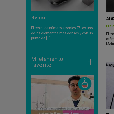
Renio
Me
El e
El renio, de número atómico 75, es uno
de los elementos más densos y con un
El m
punto de […]
atóm
Meitn
Mi elemento
+
favorito