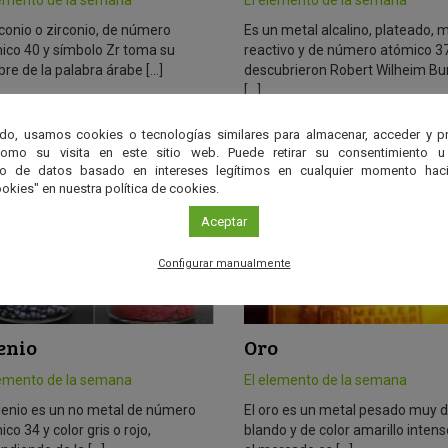
rconio o zirconio, de número
Es un metal alcalino, plateado, 
ico 40 y símbolo Zr toma su
reactivo y de número atómico 37
re de la palabra árabe […]
descubrieron Robert Wilheim Bu
[…]
do, usamos cookies o tecnologías similares para almacenar, acceder y p
como su visita en este sitio web. Puede retirar su consentimiento u
to de datos basado en intereses legítimos en cualquier momento haci
okies" en nuestra política de cookies.
Aceptar
Configurar manualmente
enio
Oro
lemento de la semana
El elemento de la semana
elenio es un no metal de número
El oro es un metal pesado muy 
co 34 y color gris o rojo,
blando y de color amarillo intens