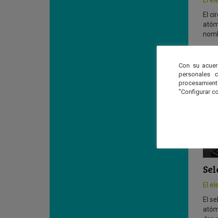
El ci
atóm
nomb
Con su acuer
personales 
procesamien
"Configurar co
Sel
El e
El s
atómi