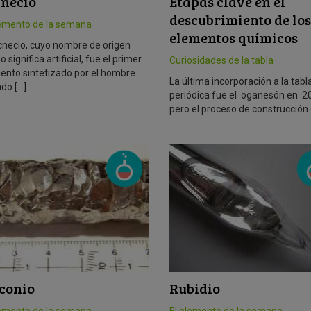
cnecio
Etapas clave en el
descubrimiento de los
lemento de la semana
elementos químicos
ecnecio, cuyo nombre de origen
o significa artificial, fue el primer
Curiosidades de la tabla
ento sintetizado por el hombre.
La última incorporación a la tabl
do […]
periódica fue el oganesón en 2
pero el proceso de construcción 
conio
Rubidio
lemento de la semana
El elemento de la semana