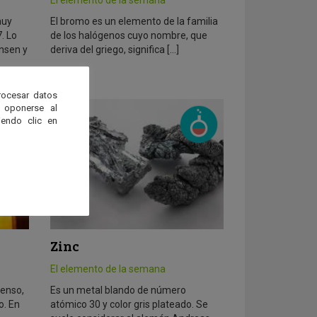
muy
El bromo es un elemento de la familia
. Lo
de los halógenos cuyo nombre, que
nsen y
deriva del griego, significa […]
rocesar datos
 oponerse al
endo clic en
Zinc
El elemento de la semana
denso,
Es un metal blando de número
o. En
atómico 30 y color gris plateado. Se