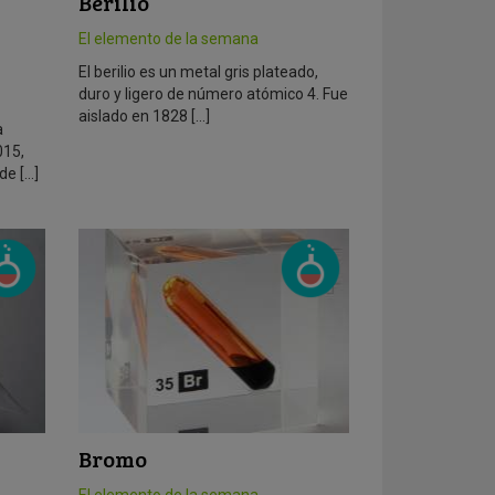
Berilio
El elemento de la semana
El berilio es un metal gris plateado,
duro y ligero de número atómico 4. Fue
aislado en 1828 […]
a
015,
de […]
Bromo
El elemento de la semana