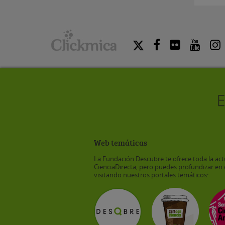
Web temáticas
La Fundación Descubre te ofrece toda la act
CienciaDirecta, pero puedes profundizar en 
visitando nuestros portales temáticos: