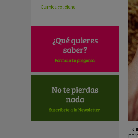
Química cotidiana
La i
perm