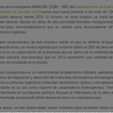
rupo de investigación NANOVAL (FQM – 383) del
Departamento de Quími
ersidad de Córdoba (UCO)
suma una nueva patente a los más de 100
itución atesora desde 2015. El invento, en esta ocasión, se trata
ite obtener dióxido de silicio de alta porosidad (biosílice mesoporosa
rte para nanocatalizadores que se utilizan para desencadenar dif
ciones orgánicas.
atiz revolucionario de este proceso reside en que se obtiene el biosíl
ara de arroz, un residuo agrícola que contiene hasta un 20% de peso en 
rroz es un subproducto de la biomasa que se deriva de la molienda de 
ite valorizar esa biomasa, que en 2012 representó una cantidad de
ones de toneladas en el mundo.
ílice mesoporosa es un nanomaterial ampliamente utilizado, aplicánd
esos de separación y adsorción de moléculas, biomedicina, cromatograf
vos en pinturas, ingeniería molecular, electrónica y óptica, y una aplica
rtante es su uso como soporte de catalizadores heterogéneos. Tien
 demanda en la industria química. Aunque la fabricación de la sílice
mentada, es bastante difícil obtenerla como un material poroso.
a ahora, se han desarrollado varios métodos para sintetizar estos m
izando otras fuentes de sílice con métodos efectivos para la síntesis