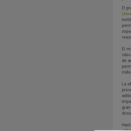
El g
Univ
inst
perm
sopo
reac
El m
cásc
de a
perm
mill
La s
proc
aditi
impo
gran
docu
Hast
util