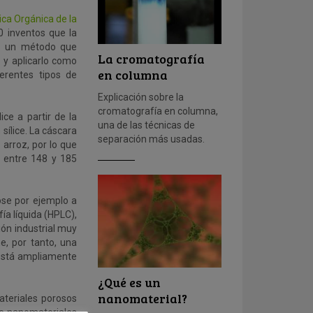
ca Orgánica de la
 inventos que la
 de un método que
La cromatografía
) y aplicarlo como
en columna
erentes tipos de
Explicación sobre la
cromatografía en columna,
ice a partir de la
una de las técnicas de
sílice. La cáscara
separación más usadas.
arroz, por lo que
 entre 148 y 185
ose por ejemplo a
ía líquida (HPLC),
ción industrial muy
e, por tanto, una
 está ampliamente
¿Qué es un
nanomaterial?
ateriales porosos
 de nanomateriales