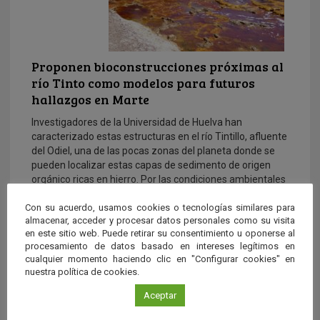
Proponen bioconstrucciones próximas al
río Tinto como modelos para futuros
hallazgos en Marte
Investigadores de la Universidad de Huelva han
caracterizado estas estructuras en el río Tintillo, afluente
del Odiel, una de las pocas zonas del planeta donde se
pueden localizar estas capas de sedimento de origen
orgánico ricas en hierro. Por las condiciones ambientales
donde aparecen, el cauce de este río conforma un
Con su acuerdo, usamos cookies o tecnologías similares para
ecosistema único semejante a los ambientes primitivos
almacenar, acceder y procesar datos personales como su visita
de la Tierra, y su aplicación en la astrobiología sirve para
en este sitio web. Puede retirar su consentimiento u oponerse al
obtener escenarios comunes que ayuden en la
procesamiento de datos basado en intereses legítimos en
descripción y estudio de nuevos descubrimientos en
cualquier momento haciendo clic en "Configurar cookies" en
otros planetas.
nuestra política de cookies.
Aceptar