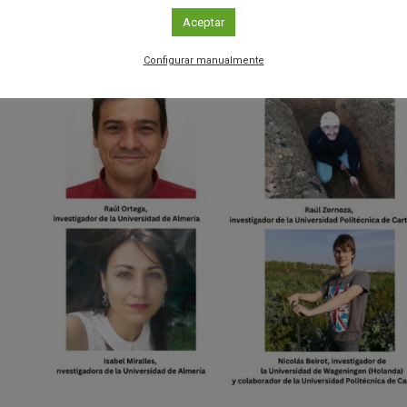
e este material se queda en el suelo”, explica a la
Fundación Descubre
Aceptar
niversidad de Almería Raúl Ortega.
Configurar manualmente