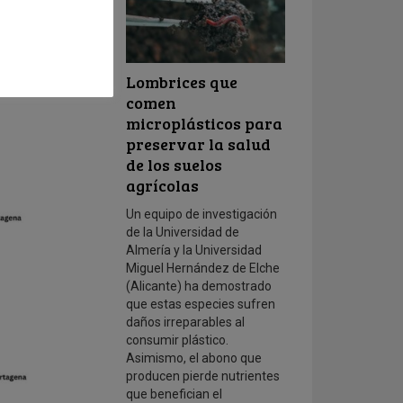
el investigador de
Lombrices que
comen
microplásticos para
preservar la salud
de los suelos
agrícolas
Un equipo de investigación
de la Universidad de
Almería y la Universidad
Miguel Hernández de Elche
(Alicante) ha demostrado
que estas especies sufren
daños irreparables al
consumir plástico.
Asimismo, el abono que
producen pierde nutrientes
que benefician el