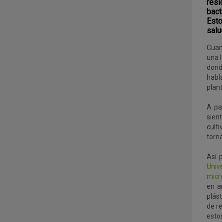
res
bact
Esto
salu
Cuan
una l
dond
habl
plan
A pa
sien
cult
torna
Así 
Univ
micr
en a
plás
de re
esto