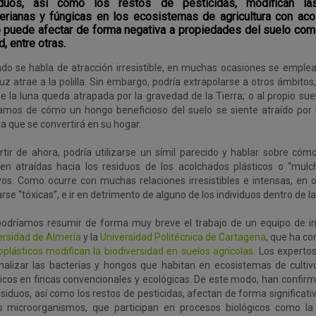
iduos, así como los restos de pesticidas, modifican l
erianas y fúngicas en los ecosistemas de agricultura con acol
 puede afectar de forma negativa a propiedades del suelo como
d, entre otras.
do se habla de atracción irresistible, en muchas ocasiones se emplea
uz atrae a la polilla. Sin embargo, podría extrapolarse a otros ámbitos
e la luna queda atrapada por la gravedad de la Tierra; o al propio su
amos de cómo un hongo beneficioso del suelo se siente atraído por 
ta que se convertirá en su hogar.
rtir de ahora, podría utilizarse un símil parecido y hablar sobre cóm
ten atraídas hacia los residuos de los acolchados plásticos o “mulch
ivos. Como ocurre con muchas relaciones irresistibles e intensas, en
rse “tóxicas”, e ir en detrimento de alguno de los individuos dentro de la
podríamos resumir de forma muy breve el trabajo de un equipo de in
ersidad de Almería
y la
Universidad Politécnica de Cartagena
, que ha c
oplásticos modifican la biodiversidad en suelos agrícolas
. Los experto
nalizar las bacterias y hongos que habitan en ecosistemas de culti
ticos en fincas convencionales y ecológicas. De este modo, han confir
siduos, así como los restos de pesticidas, afectan de forma significati
s microorganismos, que participan en procesos biológicos como la 