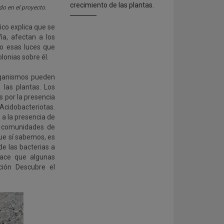
crecimiento de las plantas.
o en el proyecto.
fico explica que se
a, afectan a los
mo esas luces que
olonias sobre él.
organismos pueden
 las plantas. Los
s por la presencia
Acidobacteriotas.
s a la presencia de
as comunidades de
que sí sabemos, es
de las bacterias a
 hace que algunas
ción Descubre el