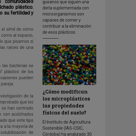
as comunidades
gusanos que siguen una
chado plástico.
dieta suplementada con
 su fertilidad y
microorganismos son
capaces de comer y
contribuir a la eliminación
 el símil de cómo
de esos plásticos.
, como al espacio,
elo que pisamos si
las raíces de una
o las bacterias se
” plástico de los
 ocasiones pueden
 pareja.
¿Cómo modifican
vestigación de la
los microplásticos
omprobado que los
las propiedades
s se han centrado
físicas del suelo?
vo con acolchados
mado que este tipo
El Instituto de Agricultura
va a la mayoría de
Sostenible (IAS-CSIC,
solubilización de
Córdoba) ha analizado 30