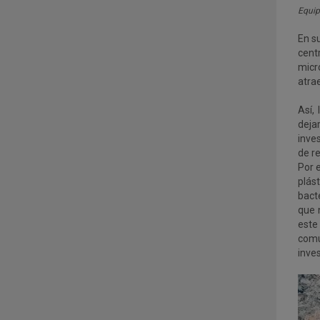
Equip
En s
cent
micr
atrae
Así,
deja
inve
de r
Por e
plás
bact
que 
este
comu
inve