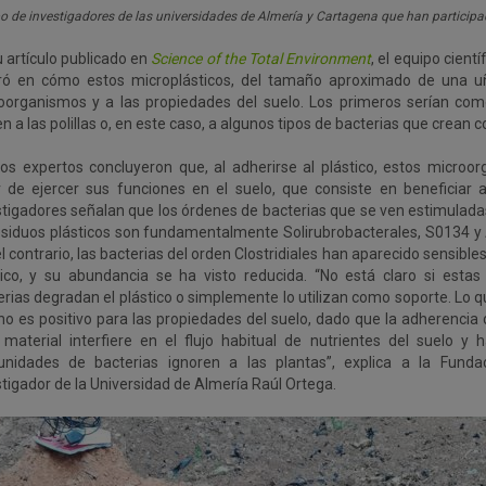
o de investigadores de las universidades de Almería y Cartagena que han participad
u artículo publicado en
Science of the Total Environment
, el equipo cientí
ró en cómo estos microplásticos, del tamaño aproximado de una uñ
oorganismos y a las propiedades del suelo. Los primeros serían co
n a las polillas o, en este caso, a algunos tipos de bacterias que crean c
 los expertos concluyeron que, al adherirse al plástico, estos micro
r de ejercer sus funciones en el suelo, que consiste en beneficiar a
stigadores señalan que los órdenes de bacterias que se ven estimulada
esiduos plásticos son fundamentalmente Solirubrobacterales, S0134 y 
l contrario, las bacterias del orden Clostridiales han aparecido sensible
tico, y su abundancia se ha visto reducida. “No está claro si est
erias degradan el plástico o simplemente lo utilizan como soporte. Lo 
no es positivo para las propiedades del suelo, dado que la adherencia 
 material interfiere en el flujo habitual de nutrientes del suelo y
nidades de bacterias ignoren a las plantas”, explica a la Funda
stigador de la Universidad de Almería Raúl Ortega.