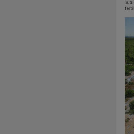
nutr
ferti