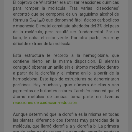
El objetivo de Willstätter era utilizar reacciones químicas
para romper la molécula. Tras varias ‘disecciones’
encontró que se componía de un larguísimo alcohol de
fórmula C
H
O que denominó fitol, ácidos carboxílicos
20
40
y magnesio. El metal constituía alrededor del 3% del peso
de la molécula, pero resultó ser fundamental. Por un
lado, le daba el color verde. Por otra parte, era muy
difícil de extraer de la molécula.
Esta estructura le recordó a la hemoglobina, que
contiene hierro en la misma disposición. El alemán
consiguió obtener un anillo sin el átomo metálico dentro
a partir de la clorofila y, el mismo anillo, a partir de la
hemoglobina. Este tipo de estructuras se denominaron
porfirinas. Hay muchas y gran número de ellas y son
pigmentos de brillantes colores. También observó que el
átomo metálico de ambas toma parte en diversas
reacciones de oxidación-reducción
.
Aunque determinó que la clorofila es la misma en todas
las plantas, diferenció dos formas muy parecidas de la
molécula, que llamó clorofila a y clorofila b. La primera
era de color azul-verdoso. La segunda, amarillo-verdosa