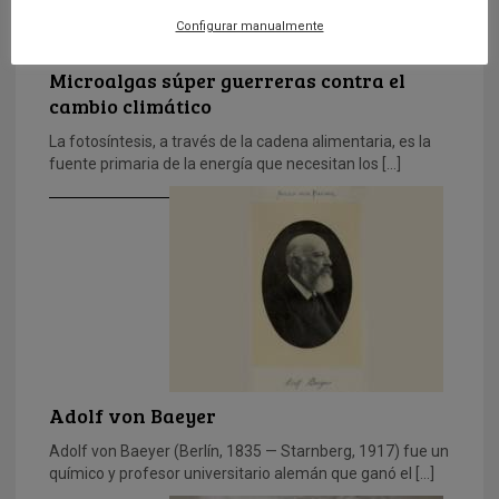
Configurar manualmente
Microalgas súper guerreras contra el
cambio climático
La fotosíntesis, a través de la cadena alimentaria, es la
fuente primaria de la energía que necesitan los […]
Adolf von Baeyer
Adolf von Baeyer (Berlín, 1835 — Starnberg, 1917) fue un
químico y profesor universitario alemán que ganó el […]