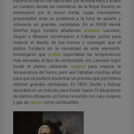
España su barco fue capturado por la Royal Navy y acabó
en Londres donde los miembros de la Royal Society se
interesaron por el nuevo metal, cuyas interesantes
propiedades eran un problema a la hora de aislarlo y
obtenerlo en grandes cantidades. En el SXVIII Henrik
Sheffer logró fundirlo añadiendo
arsénico
. Lavoisier,
Seguin y Musnier comenzaron a trabajar juntos para
mejorar el diseño de sus hornos y conseguir que el
platino fundiera sin la necesidad de este elemento.
Investigaron que
arcillas
soportaban las temperaturas
más elevadas, el tipo de combustible, etc. Lavoisier logró
fundir el platino utilizando
oxígeno
para mejorar la
temperatura del horno, pero aún faltaban muchos años
para que se pudiera encontrar un proceso que permitiera
obtener grandes cantidades. En 1859, Deville y Debray
describieron un método para fundir hasta 15 kilogramos
de platino utilizando un horno revestido con cal y oxígeno
y gas de
carbón
como combustible.