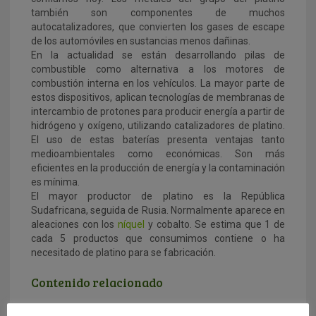
también son componentes de muchos
autocatalizadores, que convierten los gases de escape
de los automóviles en sustancias menos dañinas.
En la actualidad se están desarrollando pilas de
combustible como alternativa a los motores de
combustión interna en los vehículos. La mayor parte de
estos dispositivos, aplican tecnologías de membranas de
intercambio de protones para producir energía a partir de
hidrógeno y oxígeno, utilizando catalizadores de platino.
El uso de estas baterías presenta ventajas tanto
medioambientales como económicas. Son más
eficientes en la producción de energía y la contaminación
es mínima.
El mayor productor de platino es la República
Sudafricana, seguida de Rusia. Normalmente aparece en
aleaciones con los
níquel
y cobalto. Se estima que 1 de
cada 5 productos que consumimos contiene o ha
necesitado de platino para se fabricación.
Contenido relacionado