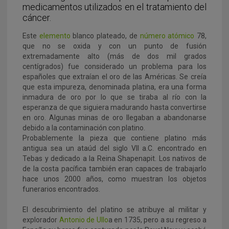
medicamentos utilizados en el tratamiento del
cáncer.
Este
elemento
blanco plateado, de
número atómico
78,
que no se oxida y con un punto de fusión
extremadamente alto (más de dos mil grados
centígrados) fue considerado un problema para los
españoles que extraían el oro de las Américas. Se creía
que esta impureza, denominada platina, era una forma
inmadura de oro por lo que se tiraba al río con la
esperanza de que siguiera madurando hasta convertirse
en oro. Algunas minas de oro llegaban a abandonarse
debido a la contaminación con platino.
Probablemente la pieza que contiene platino más
antigua sea un ataúd del siglo VII a.C. encontrado en
Tebas y dedicado a la Reina Shapenapit. Los nativos de
de la costa pacífica también eran capaces de trabajarlo
hace unos 2000 años, como muestran los objetos
funerarios encontrados.
El descubrimiento del platino se atribuye al militar y
explorador
Antonio de Ullo
a en 1735, pero a su regreso a