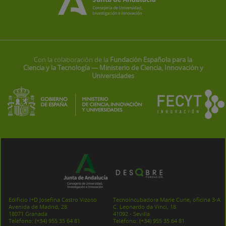
Con la colaboración de la
Fundación Española para la
Ciencia y la Tecnología — Ministerio de Ciencia, Innovación y
Universidades
Edificio I+D Josefina Castro Vizoso
Tecnoincubadora Marie Curie, oficina 3-A
Avenida de Madrid, 28
C. Leonardo da Vinci, 18
18071 Granada
41092 - Sevilla
Teléfono:
(+34) 955 35 64 81
Teléfono:
(+34) 955 35 64 81