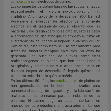
combustible
con electrodos de platino.
Los compuestos de platino han sido bien documentados,
especialmente el cis-diamino-dicloroplatino (II),
cisplatino. A principios de la década de 1960, Barnett
Rosenberg al investigar los efectos de la corriente
eléctrica en el crecimiento celular observó que las
bacterias E.coli crecían pero no se dividían, esto se debía
a la formación del cisplatino que se empezó a utilizar en
el tratamiento del cáncer al impedir la división celular.
Hoy en día, este compuesto se usa ampliamente para
tratar los tumores malignos epiteliales. Su éxito ha
generado una búsqueda de nuevos compuestos
anticancerígenos de platino que han dado lugar al
oxaliplatino y carboplatino y a otros compuestos en
diversas etapas de desarrollo. El legado químico del
platino va más allá de la química médica.
En los últimos 50 años, los
catalizadores
de platino se
han generalizado en la industria, utilizados para
aumentar el octanaje de la gasolina y en la fabricación de
materias primas primarias para la industria de los
plásticos. El platino juega un papel importante en
muchos de los productos manufacturados en los que
confiamos hoy. Los metales del grupo del platino