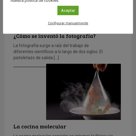
nuestra política de cookies.
Aceptar
Configurar manualmente
¿Cómo se inventó la fotografía?
La fotografía surge a raíz del trabajo de
diferentes científicos a lo largo de dos siglos. El
pistoletazo de salida […]
La cocina molecular
La cocina molecular consiste en integrar la física y la