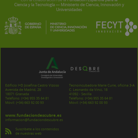
Ciencia y la Tecnología — Ministerio de Ciencia, Innovación y
Universidades
Edificio I+D Josefina Castro Vizoso
Tecnoincubadora Marie Curie, oficina 3-A
Avenida de Madrid, 28
C. Leonardo da Vinci, 18
18071 Granada
41092 - Sevilla
Teléfono:
(+34) 955 35 64 81
Teléfono:
(+34) 955 35 64 81
Móvil:
(+34) 663 92 00 93
Móvil:
(+34) 663 92 00 93
www.fundaciondescubre.es
informacion@fundaciondescubre.es
Suscríbete a los contenidos
de nuestras web