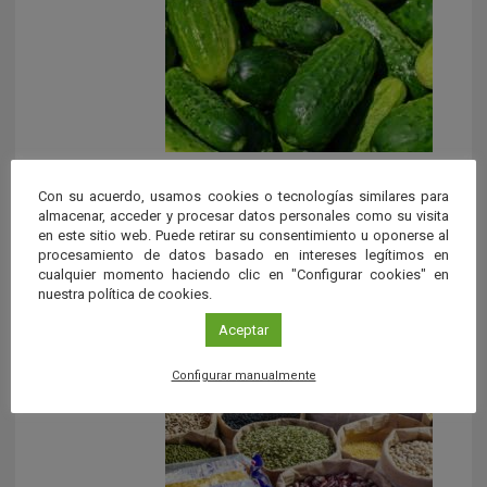
¿Cómo eliminar el amargor de los
pepinos?
Con su acuerdo, usamos cookies o tecnologías similares para
almacenar, acceder y procesar datos personales como su visita
La mayoría de las recetas recomiendan cortar en lonchas
en este sitio web. Puede retirar su consentimiento u oponerse al
procesamiento de datos basado en intereses legítimos en
los pepinos y salarlos antes de utilizarlos. Otras opciones
cualquier momento haciendo clic en "Configurar cookies" en
[…]
nuestra política de cookies.
Aceptar
Configurar manualmente