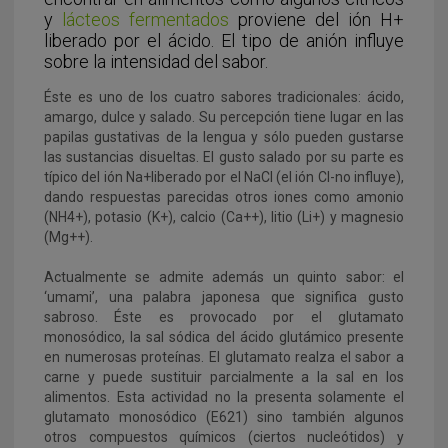
y
lácteos fermentados
proviene del ión H+
liberado por el ácido. El tipo de anión influye
sobre la intensidad del sabor.
Éste es uno de los cuatro sabores tradicionales: ácido,
amargo, dulce y salado. Su percepción tiene lugar en las
papilas gustativas de la lengua y sólo pueden gustarse
las sustancias disueltas. El gusto salado por su parte es
típico del ión Na+liberado por el NaCl (el ión Cl-no influye),
dando respuestas parecidas otros iones como amonio
(NH4+), potasio (K+), calcio (Ca++), litio (Li+) y magnesio
(Mg++).
Actualmente se admite además un quinto sabor: el
‘umami’, una palabra japonesa que significa gusto
sabroso. Éste es provocado por el glutamato
monosódico, la sal sódica del ácido glutámico presente
en numerosas proteínas. El glutamato realza el sabor a
carne y puede sustituir parcialmente a la sal en los
alimentos. Esta actividad no la presenta solamente el
glutamato monosódico (E621) sino también algunos
otros compuestos químicos (ciertos nucleótidos) y