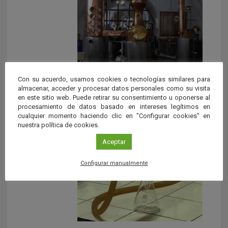
La destilación
Con su acuerdo, usamos cookies o tecnologías similares para
almacenar, acceder y procesar datos personales como su visita
Los alquimistas fueron los primeros en usar la
en este sitio web. Puede retirar su consentimiento u oponerse al
procesamiento de datos basado en intereses legítimos en
destilación. La destilación es una técnica que consiste en
cualquier momento haciendo clic en "Configurar cookies" en
separar, […]
nuestra política de cookies.
Aceptar
Configurar manualmente