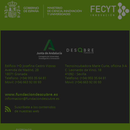
Edificio I+D Josefina Castro Vizoso
Tecnoincubadora Marie Curie, oficina 3-A
Avenida de Madrid, 28
C. Leonardo da Vinci, 18
18071 Granada
41092 - Sevilla
Teléfono:
(+34) 955 35 64 81
Teléfono:
(+34) 955 35 64 81
Móvil:
(+34) 663 92 00 93
Móvil:
(+34) 663 92 00 93
www.fundaciondescubre.es
informacion@fundaciondescubre.es
Suscríbete a los contenidos
de nuestras web
PATRONOS: