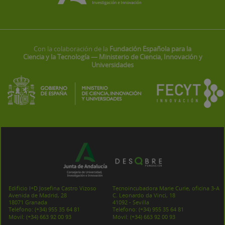
Con la colaboración de la
Fundación Española para la
Ciencia y la Tecnología — Ministerio de Ciencia, Innovación y
Universidades
Edificio I+D Josefina Castro Vizoso
Tecnoincubadora Marie Curie, oficina 3-A
Avenida de Madrid, 28
C. Leonardo da Vinci, 18
18071 Granada
41092 - Sevilla
Teléfono:
(+34) 955 35 64 81
Teléfono:
(+34) 955 35 64 81
Móvil:
(+34) 663 92 00 93
Móvil:
(+34) 663 92 00 93