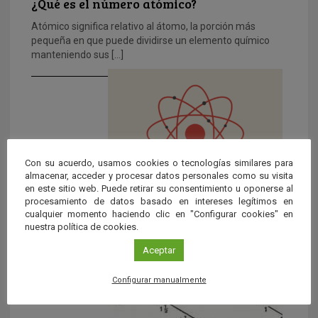
¿Qué es el número atómico?
Atómico significa relativo al átomo, la porción más
pequeña en que puede dividirse un elemento químico
manteniendo sus […]
Con su acuerdo, usamos cookies o tecnologías similares para
almacenar, acceder y procesar datos personales como su visita
en este sitio web. Puede retirar su consentimiento u oponerse al
procesamiento de datos basado en intereses legítimos en
¿Qué es la masa atómica?
cualquier momento haciendo clic en "Configurar cookies" en
nuestra política de cookies.
Se trata de la masa de un átomo expresada en ‘uma’ o
Aceptar
‘u’ (por sus siglas ‘unidad de […]
Configurar manualmente