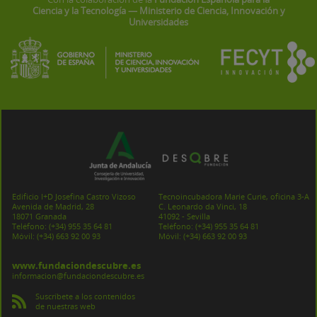
Ciencia y la Tecnología — Ministerio de Ciencia, Innovación y
Universidades
Edificio I+D Josefina Castro Vizoso
Tecnoincubadora Marie Curie, oficina 3-A
Avenida de Madrid, 28
C. Leonardo da Vinci, 18
18071 Granada
41092 - Sevilla
Teléfono:
(+34) 955 35 64 81
Teléfono:
(+34) 955 35 64 81
Móvil:
(+34) 663 92 00 93
Móvil:
(+34) 663 92 00 93
www.fundaciondescubre.es
informacion@fundaciondescubre.es
Suscríbete a los contenidos
de nuestras web