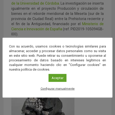
de la Universidad de Córdoba
. La investigación se inserta
igualmente en el proyecto Producción y circulación de
bienes en el reborde meridional de la Meseta (sur de la
provincia de Ciudad Real) entre la Prehistoria reciente y
el fin de la Antigüedad, financiado por el
Ministerio de
Ciencia e Innovación de España
(ref. PID2019-105094GB-
I00).
Referencia:
Con su acuerdo, usamos cookies o tecnologías similares para
almacenar, acceder y procesar datos personales como su visita
Monterroso-Checa A, Domergue C, Rico C, et al.
‘La
en este sitio web. Puede retirar su consentimiento u oponerse al
societas Sisaponensis, los lingotes de Doña Rama-
procesamiento de datos basado en intereses legítimos en
Belmez y la explotación minera de los montes de
cualquier momento haciendo clic en "Configurar cookies" en
Corduba’
.
Journal of Roman Archaeology
.
nuestra política de cookies.
Aceptar
Contenido relacionado
Configurar manualmente