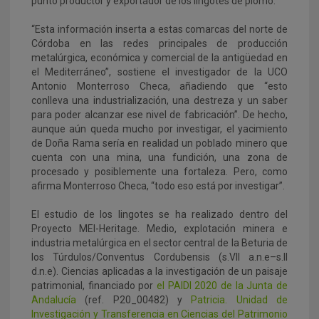
punto productor y exportador de los lingotes de plomo.
“Esta información inserta a estas comarcas del norte de
Córdoba en las redes principales de producción
metalúrgica, económica y comercial de la antigüedad en
el Mediterráneo”, sostiene el investigador de la UCO
Antonio Monterroso Checa, añadiendo que “esto
conlleva una industrialización, una destreza y un saber
para poder alcanzar ese nivel de fabricación”. De hecho,
aunque aún queda mucho por investigar, el yacimiento
de Doña Rama sería en realidad un poblado minero que
cuenta con una mina, una fundición, una zona de
procesado y posiblemente una fortaleza. Pero, como
afirma Monterroso Checa, “todo eso está por investigar”.
El estudio de los lingotes se ha realizado dentro del
Proyecto MEI-Heritage. Medio, explotación minera e
industria metalúrgica en el sector central de la Beturia de
los Túrdulos/Conventus Cordubensis (s.VII a.n.e–s.II
d.n.e). Ciencias aplicadas a la investigación de un paisaje
patrimonial, financiado por
el PAIDI 2020 de la Junta de
Andalucía
(ref. P20_00482) y
Patricia. Unidad de
Investigación y Transferencia en Ciencias del Patrimonio