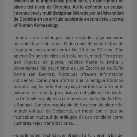
evidencian la importancia productora y exportadora de
plomo del norte de Córdoba. Así lo defiende un equipo
internacional y multidisciplinar liderado por la Universidad
de Córdoba en un artículo publicado en la revista Journal
of Roman Archaeology.
Tienen forma rectangular con tres lados, algo así como
una tableta de toblerone. Miden unos 45 centímetros de
largo y su peso ronda entre los 24 y los 32 kilos.. Son
apenas 3 y uno de ellos está roto por la mitad. Pero estos
tres lingotes de plomo, inéditos hasta la fecha y
provenientes del yacimiento de Los Escoriales de Doña
Rama (en Belmez, Córdoba) ofrecen información
suficientes como para afirmar que la antigua Córdoba
romana, capital de la Bética y cuyo territorio actualmente
ocupa el norte de la provincia con el valle del Guadiato,
los Pedroches y algunas comarcas de Jaén, Ciudad Real
y Badajoz, fue el principal polo de fundición de plomo del
mundo antiguo en Occidente, un metal con el que se
fabricaban multitud de artilugios de uso cotidiano como
cucharas, tejas, canalizaciones….
Estos lingotes, fechados en el siglo I d. C., vieron la luz del