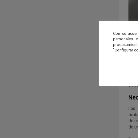
Traba
Con su acuer
personales 
La i
procesamien
apro
"Configurar co
dist
zona
conc
Adem
conc
y pes
Nec
Los 
ambi
de a
de un