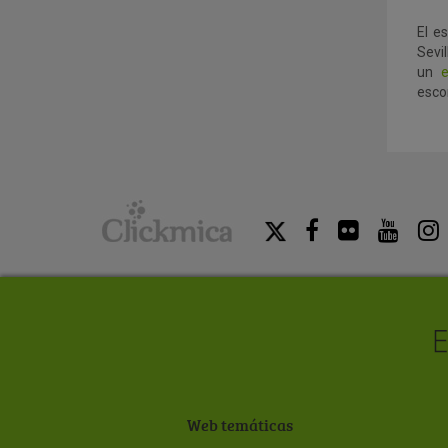
El e
Sevi
un
esco
Web temáticas