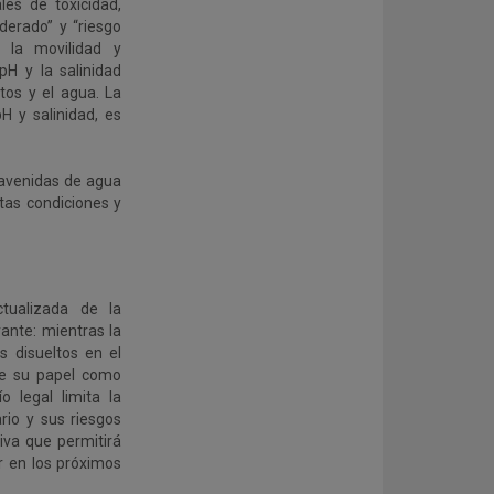
les de toxicidad,
derado” y “riesgo
 la movilidad y
pH y la salinidad
tos y el agua. La
pH y salinidad, es
 avenidas de agua
tas condiciones y
ctualizada de la
ante: mientras la
s disueltos en el
de su papel como
 legal limita la
rio y sus riesgos
iva que permitirá
r en los próximos