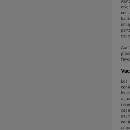
Aunq
dive
cons
biod
infl
part
espe
Adem
proc
favor
Vac
Los 
cont
legi
agua
rese
capa
asoc
cont
años