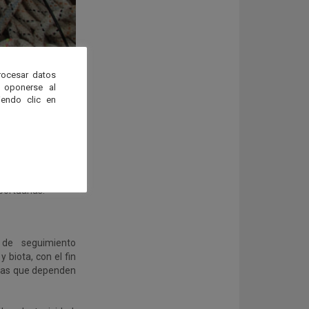
rocesar datos
 oponerse al
o marcado por la
endo clic en
ones de muestreo
ocadura hasta las
traron una mayor
e Puebla del Río.
ncremento de sus
bilidad ecológica
portuarias.
 de seguimiento
 biota, con el fin
manas que dependen