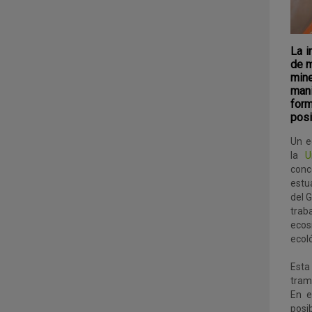
La i
de m
mine
mani
form
posi
Un e
la
U
conc
estu
del G
trab
ecos
ecol
Esta
tramo
En e
posi