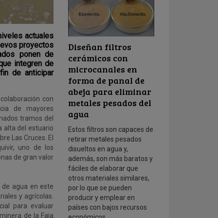
niveles actuales
uevos proyectos
Diseñan filtros
ltados ponen de
cerámicos con
que integren de
microcanales en
in de anticipar
forma de panal de
abeja para eliminar
colaboración con
metales pesados del
ncia de mayores
agua
inados tramos del
 alta del estuario
Estos filtros son capaces de
bre Las Cruces. El
retirar metales pesados
ivir, uno de los
disueltos en agua y,
onas de gran valor
además, son más baratos y
fáciles de elaborar que
otros materiales similares,
s de agua en este
por lo que se pueden
iales y agrícolas.
producir y emplear en
cial para evaluar
países con bajos recursos
 minera de la Faja
económicos.