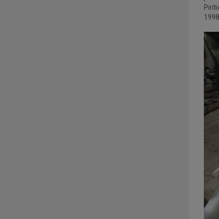
Pirí
1998