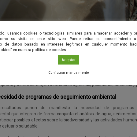
jo de campo realizado en la zona del estuario del Guadalquivir.
do, usamos cookies o tecnologías similares para almacenar, acceder y p
como su visita en este sitio web. Puede retirar su consentimiento u
nvestigación, que presenta datos del 2022 y 2023, en un context
to de datos basado en intereses legítimos en cualquier momento haci
bación de nuevos proyectos mineros en la cuenca, abarcó 15 estaci
okies" en nuestra política de cookies.
ribuidas a lo largo de todo el gradiente estuarino, desde la desemb
s altas próximas a la presa de Alcalá del Río. Los análisis mos
Aceptar
entración de metales en el sedimento de la parte alta, aguas arriba d
ás, elementos como el arsénico y el zinc también presentaron un i
Configurar manualmente
entraciones en la desembocadura, coincidiendo con áreas de alta sensi
quera, y donde confluyen actividades agrícolas, pesqueras, turísticas y 
esidad de programas de seguimiento ambiental
resultados ponen de manifiesto la necesidad de programas
ental que integren de forma conjunta el análisis de agua, sedimentos y
nticipar posibles efectos sobre la biodiversidad y las actividades hu
 estuario saludable.