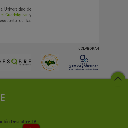
la Universidad de
l Guadalquivir
y
ocedente de las
COLABORAN
ción Descubre TV