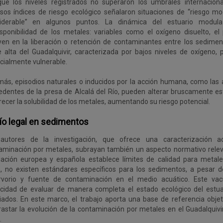
ue los niveles registrados no superaron los umbrales internaciona
rsos índices de riesgo ecológico señalaron situaciones de “riesgo mo
iderable” en algunos puntos. La dinámica del estuario modula
isponibilidad de los metales: variables como el oxígeno disuelto, el 
uyen en la liberación o retención de contaminantes entre los sedimen
e alta del Guadalquivir, caracterizada por bajos niveles de oxígeno, 
cialmente vulnerable.
ás, episodios naturales o inducidos por la acción humana, como las
edentes de la presa de Alcalá del Río, pueden alterar bruscamente es
ecer la solubilidad de los metales, aumentando su riesgo potencial.
ío legal en sedimentos
autores de la investigación, que ofrece una caracterización a
aminación por metales, subrayan también un aspecto normativo relev
slación europea y española establece límites de calidad para metale
, no existen estándares específicos para los sedimentos, a pesar 
rvorio y fuente de contaminación en el medio acuático. Este vacío
cidad de evaluar de manera completa el estado ecológico del estua
iados. En este marco, el trabajo aporta una base de referencia objet
rastar la evolución de la contaminación por metales en el Guadalquivi
.