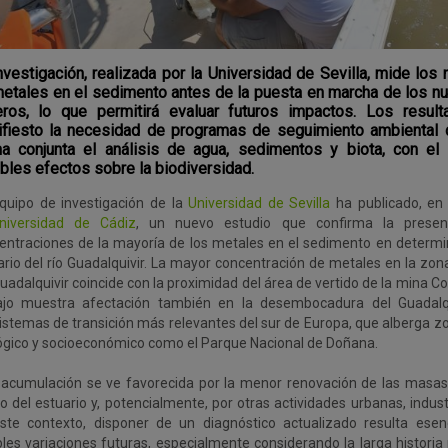
nvestigación, realizada por la Universidad de Sevilla, mide los 
etales en el sedimento antes de la puesta en marcha de los n
ros, lo que permitirá evaluar futuros impactos. Los resu
fiesto la necesidad de programas de seguimiento ambiental 
a conjunta el análisis de agua, sedimentos y biota, con el f
bles efectos sobre la biodiversidad.
quipo de investigación de la
Universidad de Sevilla
ha publicado, en 
niversidad de Cádiz
, un nuevo estudio que confirma la prese
entraciones de la mayoría de los metales en el sedimento en determ
ario del río Guadalquivir. La mayor concentración de metales en la zona
uadalquivir coincide con la proximidad del área de vertido de la mina Co
ajo muestra afectación también en la desembocadura del Guadalqu
istemas de transición más relevantes del sur de Europa, que alberga z
ógico y socioeconómico como el Parque Nacional de Doñana.
 acumulación se ve favorecida por la menor renovación de las masa
 del estuario y, potencialmente, por otras actividades urbanas, industr
ste contexto, disponer de un diagnóstico actualizado resulta esen
bles variaciones futuras, especialmente considerando la larga historia