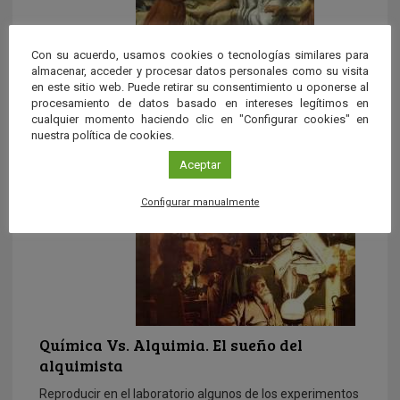
Con su acuerdo, usamos cookies o tecnologías similares para
almacenar, acceder y procesar datos personales como su visita
Historia del veneno. De la cicuta al
en este sitio web. Puede retirar su consentimiento u oponerse al
Polonio
procesamiento de datos basado en intereses legítimos en
cualquier momento haciendo clic en "Configurar cookies" en
El veneno en la historia. Historia del veneno. De la cicuta
nuestra política de cookies.
al Polonio es un ensayo de Adela Muñoz […]
Aceptar
Configurar manualmente
Química Vs. Alquimia. El sueño del
alquimista
Reproducir en el laboratorio algunos de los experimentos