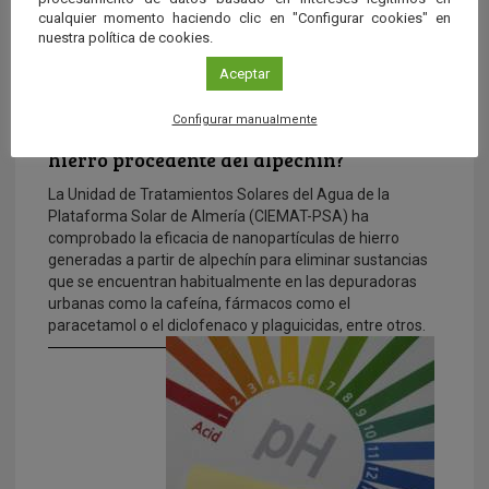
cualquier momento haciendo clic en "Configurar cookies" en
nuestra política de cookies.
Aceptar
Configurar manualmente
¿Es posible descontaminar el agua con el
hierro procedente del alpechín?
La Unidad de Tratamientos Solares del Agua de la
Plataforma Solar de Almería (CIEMAT-PSA) ha
comprobado la eficacia de nanopartículas de hierro
generadas a partir de alpechín para eliminar sustancias
que se encuentran habitualmente en las depuradoras
urbanas como la cafeína, fármacos como el
paracetamol o el diclofenaco y plaguicidas, entre otros.