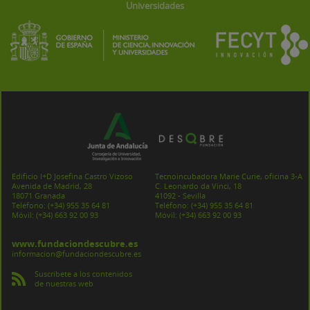
Universidades
Edificio I+D Josefina Castro Vizoso
Tecnoincubadora Marie Curie, oficina 3-A
Avenida de Madrid, 28
C. Leonardo da Vinci, 18
18071 Granada
41092 - Sevilla
Teléfono:
(+34) 955 35 64 81
Teléfono:
(+34) 955 35 64 81
Móvil:
(+34) 663 92 00 93
Móvil:
(+34) 663 92 00 93
www.fundaciondescubre.es
informacion@fundaciondescubre.es
Suscríbete a los contenidos
de nuestras web