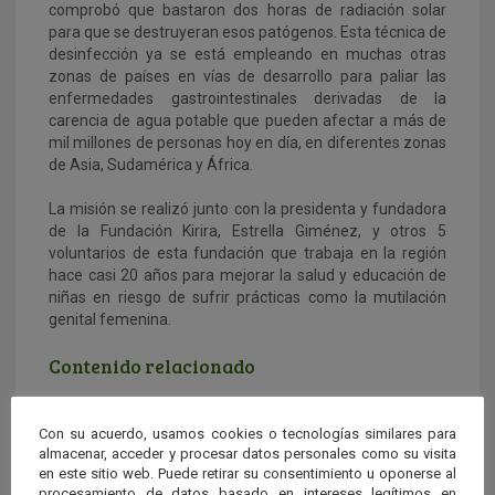
comprobó que bastaron dos horas de radiación solar
para que se destruyeran esos patógenos. Esta técnica de
desinfección ya se está empleando en muchas otras
zonas de países en vías de desarrollo para paliar las
enfermedades gastrointestinales derivadas de la
carencia de agua potable que pueden afectar a más de
mil millones de personas hoy en día, en diferentes zonas
de Asia, Sudamérica y África.
La misión se realizó junto con la presidenta y fundadora
de la Fundación Kirira, Estrella Giménez, y otros 5
voluntarios de esta fundación que trabaja en la región
hace casi 20 años para mejorar la salud y educación de
niñas en riesgo de sufrir prácticas como la mutilación
genital femenina.
Contenido relacionado
Con su acuerdo, usamos cookies o tecnologías similares para
almacenar, acceder y procesar datos personales como su visita
en este sitio web. Puede retirar su consentimiento u oponerse al
procesamiento de datos basado en intereses legítimos en