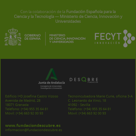
Con la colaboración de la
Fundación Española para la
Ciencia y la Tecnología — Ministerio de Ciencia, Innovación y
Universidades
Edificio I+D Josefina Castro Vizoso
Tecnoincubadora Marie Curie, oficina 3-A
Avenida de Madrid, 28
C. Leonardo da Vinci, 18
18071 Granada
41092 - Sevilla
Teléfono:
(+34) 955 35 64 81
Teléfono:
(+34) 955 35 64 81
Móvil:
(+34) 663 92 00 93
Móvil:
(+34) 663 92 00 93
www.fundaciondescubre.es
informacion@fundaciondescubre.es