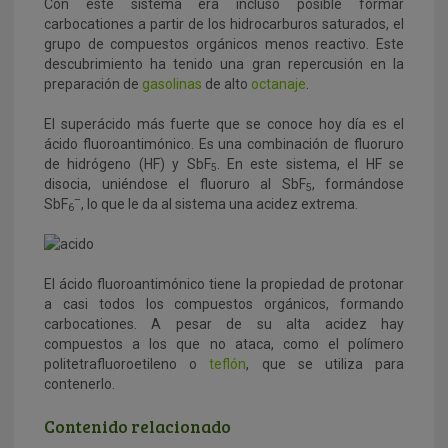
Con este sistema era incluso posible formar
carbocationes a partir de los hidrocarburos saturados, el
grupo de compuestos orgánicos menos reactivo. Este
descubrimiento ha tenido una gran repercusión en la
preparación de
gasolinas
de alto
octanaje
.
El superácido más fuerte que se conoce hoy día es el
ácido fluoroantimónico. Es una combinación de fluoruro
de hidrógeno (HF) y SbF
. En este sistema, el HF se
5
disocia, uniéndose el fluoruro al SbF
, formándose
5
–
SbF
, lo que le da al sistema una acidez extrema.
6
El ácido fluoroantimónico tiene la propiedad de protonar
a casi todos los compuestos orgánicos, formando
carbocationes. A pesar de su alta acidez hay
compuestos a los que no ataca, como el polímero
politetrafluoroetileno o
teflón
, que se utiliza para
contenerlo.
Contenido relacionado