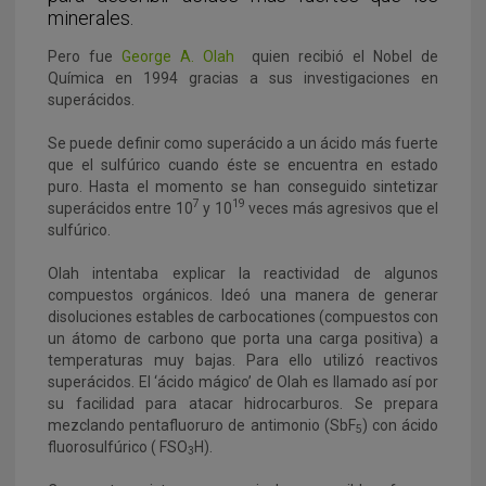
minerales.
Pero fue
George A. Olah
quien recibió el Nobel de
Química en 1994 gracias a sus investigaciones en
superácidos.
Se puede definir como superácido a un ácido más fuerte
que el sulfúrico cuando éste se encuentra en estado
puro. Hasta el momento se han conseguido sintetizar
7
19
superácidos entre 10
y 10
veces más agresivos que el
sulfúrico.
Olah intentaba explicar la reactividad de algunos
compuestos orgánicos. Ideó una manera de generar
disoluciones estables de carbocationes (compuestos con
un átomo de carbono que porta una carga positiva) a
temperaturas muy bajas. Para ello utilizó reactivos
superácidos. El ‘ácido mágico’ de Olah es llamado así por
su facilidad para atacar hidrocarburos. Se prepara
mezclando pentafluoruro de antimonio (SbF
) con ácido
5
fluorosulfúrico ( FSO
H).
3