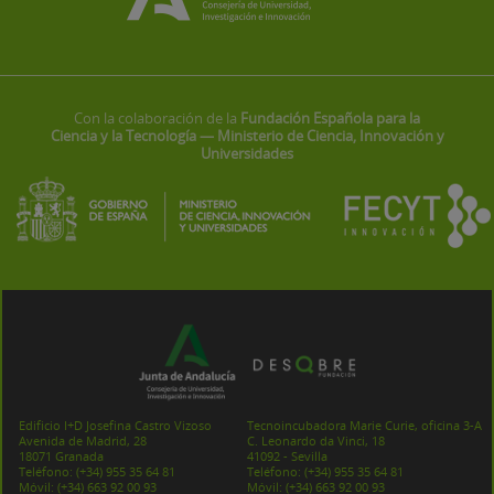
Con la colaboración de la
Fundación Española para la
Ciencia y la Tecnología — Ministerio de Ciencia, Innovación y
Universidades
Edificio I+D Josefina Castro Vizoso
Tecnoincubadora Marie Curie, oficina 3-A
Avenida de Madrid, 28
C. Leonardo da Vinci, 18
18071 Granada
41092 - Sevilla
Teléfono:
(+34) 955 35 64 81
Teléfono:
(+34) 955 35 64 81
Móvil:
(+34) 663 92 00 93
Móvil:
(+34) 663 92 00 93