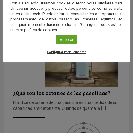
Con su acuerdo, usamos cookies o tecnologías similares para
almacenar, acceder y procesar datos personales como su visita
La gasolina
en este sitio web. Puede retirar su consentimiento u oponerse al
procesamiento de datos basado en intereses legítimos en
La gasolina como tal, no surgió hasta 1857, año en el que
cualquier momento haciendo clic en "Configurar cookies" en
se descubrió mediante la destilación fraccionada del […]
nuestra política de cookies.
Aceptar
Configurar manualmente
¿Qué son los octanos de las gasolinas?
El índice de octano de una gasolina es una medida de su
capacidad antidetonante. Cuando se quema la […]