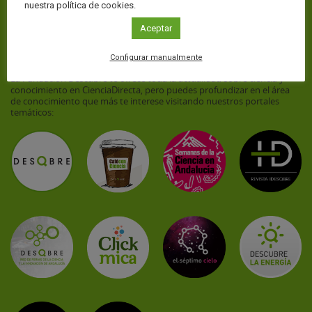
nuestra política de cookies.
Aceptar
Web temáticas
Configurar manualmente
La Fundación Descubre te ofrece toda la actualidad sobre ciencia y
conocimiento en CienciaDirecta, pero puedes profundizar en el área
de conocimiento que más te interese visitando nuestros portales
temáticos: