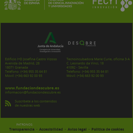
Edificio I+D Josefina Castro Vizoso
Tecnoincubadora Marie Curie, oficina 3-A
Avenida de Madrid, 28
C. Leonardo da Vinci, 18
18071 Granada
41092 - Sevilla
Teléfono:
(+34) 955 35 64 81
Teléfono:
(+34) 955 35 64 81
Móvil:
(+34) 663 92 00 93
Móvil:
(+34) 663 92 00 93
www.fundaciondescubre.es
informacion@fundaciondescubre.es
Suscríbete a los contenidos
de nuestras web
PATRONOS:
-
-
-
Transparencia
Accesibilidad
Aviso legal
Política de cookies