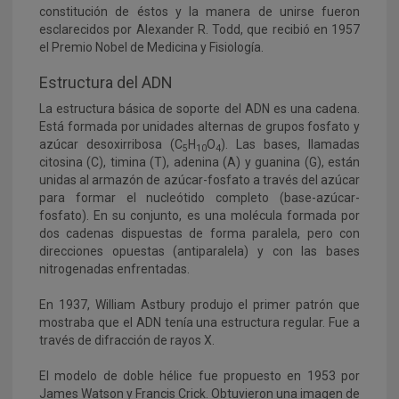
constitución de éstos y la manera de unirse fueron
esclarecidos por Alexander R. Todd, que recibió en 1957
el Premio Nobel de Medicina y Fisiología.
Estructura del ADN
La estructura básica de soporte del ADN es una cadena.
Está formada por unidades alternas de grupos fosfato y
azúcar desoxirribosa (C
H
O
). Las bases, llamadas
5
10
4
citosina (C), timina (T), adenina (A) y guanina (G), están
unidas al armazón de azúcar-fosfato a través del azúcar
para formar el nucleótido completo (base-azúcar-
fosfato). En su conjunto, es una molécula formada por
dos cadenas dispuestas de forma paralela, pero con
direcciones opuestas (antiparalela) y con las bases
nitrogenadas enfrentadas.
En 1937, William Astbury produjo el primer patrón que
mostraba que el ADN tenía una estructura regular. Fue a
través de difracción de rayos X.
El modelo de doble hélice fue propuesto en 1953 por
James Watson y Francis Crick. Obtuvieron una imagen de