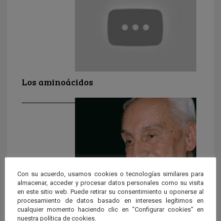
Los aminoácidos
Con su acuerdo, usamos cookies o tecnologías similares para
almacenar, acceder y procesar datos personales como su visita
en este sitio web. Puede retirar su consentimiento u oponerse al
Severo Ochoa
procesamiento de datos basado en intereses legítimos en
cualquier momento haciendo clic en "Configurar cookies" en
Severo Ochoa (Luarca- Asturias-,1905 – Madrid, 1993) ,
nuestra política de cookies.