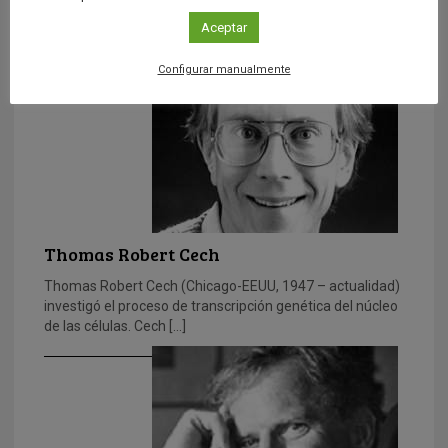
fue Premio Nobel de Fisiología y Medicina en 1959 junto
Aceptar
[…]
Configurar manualmente
Thomas Robert Cech
Thomas Robert Cech (Chicago-EEUU, 1947 – actualidad)
investigó el proceso de transcripción genética del núcleo
de las células. Cech […]