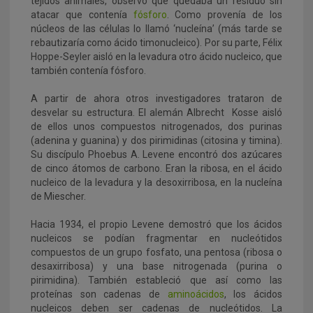
tejidos animales, observó que quedaba un residuo sin
atacar que contenía
fósforo
. Como provenía de los
núcleos de las células lo llamó ‘nucleína’ (más tarde se
rebautizaría como ácido timonucleico). Por su parte, Félix
Hoppe-Seyler aisló en la levadura otro ácido nucleico, que
también contenía fósforo.
A partir de ahora otros investigadores trataron de
desvelar su estructura. El alemán Albrecht Kosse aisló
de ellos unos compuestos nitrogenados, dos purinas
(adenina y guanina) y dos pirimidinas (citosina y timina).
Su discípulo Phoebus A. Levene encontró dos azúcares
de cinco átomos de carbono. Eran la ribosa, en el ácido
nucleico de la levadura y la desoxirribosa, en la nucleína
de Miescher.
Hacia 1934, el propio Levene demostró que los ácidos
nucleicos se podían fragmentar en nucleótidos
compuestos de un grupo fosfato, una pentosa (ribosa o
desaxirribosa) y una base nitrogenada (purina o
pirimidina). También estableció que así como las
proteínas son cadenas de
aminoácidos
, los ácidos
nucleicos deben ser cadenas de nucleótidos. La