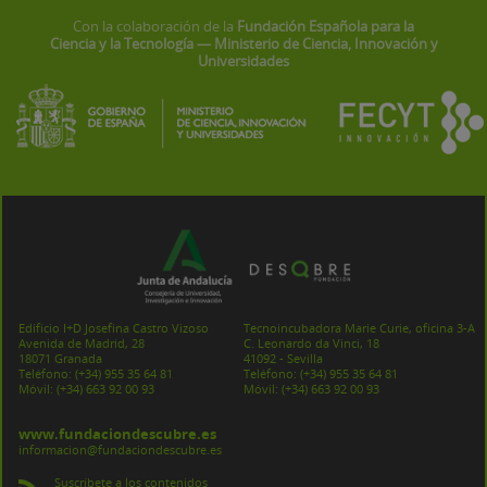
Con la colaboración de la
Fundación Española para la
Ciencia y la Tecnología — Ministerio de Ciencia, Innovación y
Universidades
Edificio I+D Josefina Castro Vizoso
Tecnoincubadora Marie Curie, oficina 3-A
Avenida de Madrid, 28
C. Leonardo da Vinci, 18
18071 Granada
41092 - Sevilla
Teléfono:
(+34) 955 35 64 81
Teléfono:
(+34) 955 35 64 81
Móvil:
(+34) 663 92 00 93
Móvil:
(+34) 663 92 00 93
www.fundaciondescubre.es
informacion@fundaciondescubre.es
Suscríbete a los contenidos