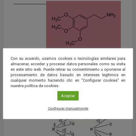
Con su acuerdo, usamos cookies o tecnologías similares para
¿Qué es una fórmula química?
almacenar, acceder y procesar datos personales como su visita
en este sitio web. Puede retirar su consentimiento u oponerse al
Se trata de una expresión alfanumérica que se utiliza
procesamiento de datos basado en intereses legítimos en
para indicar la composición de una sustancia química y
cualquier momento haciendo clic en "Configurar cookies" en
que […]
nuestra política de cookies.
Aceptar
Configurar manualmente