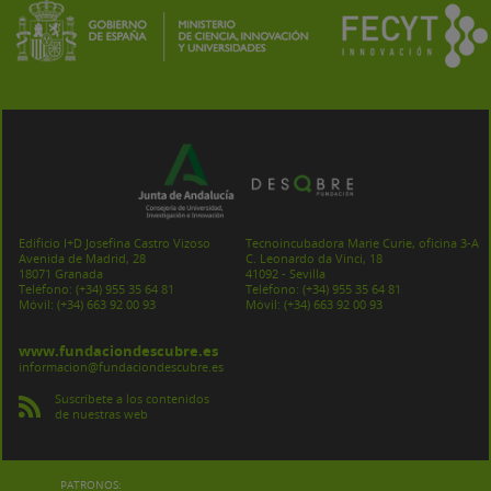
Edificio I+D Josefina Castro Vizoso
Tecnoincubadora Marie Curie, oficina 3-A
Avenida de Madrid, 28
C. Leonardo da Vinci, 18
18071 Granada
41092 - Sevilla
Teléfono:
(+34) 955 35 64 81
Teléfono:
(+34) 955 35 64 81
Móvil:
(+34) 663 92 00 93
Móvil:
(+34) 663 92 00 93
www.fundaciondescubre.es
informacion@fundaciondescubre.es
Suscríbete a los contenidos
de nuestras web
PATRONOS: