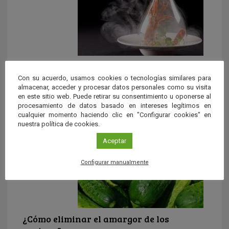
La cocina molecular
Con su acuerdo, usamos cookies o tecnologías similares para
La cocina molecular consiste en integrar la física y la
almacenar, acceder y procesar datos personales como su visita
química para crear el arte culinario. Desde hace
en este sitio web. Puede retirar su consentimiento u oponerse al
varios años […]
procesamiento de datos basado en intereses legítimos en
cualquier momento haciendo clic en "Configurar cookies" en
nuestra política de cookies.
Aceptar
Configurar manualmente
¿Cómo eliminar el amargor de los