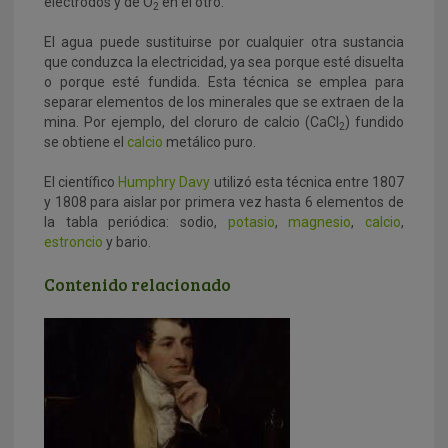
electrodos y de O
en el otro.
2
El agua puede sustituirse por cualquier otra sustancia
que conduzca la electricidad, ya sea porque esté disuelta
o porque esté fundida. Esta técnica se emplea para
separar elementos de los minerales que se extraen de la
mina. Por ejemplo, del cloruro de calcio (CaCl
) fundido
2
se obtiene el
calcio
metálico puro.
El científico
Humphry Davy
utilizó esta técnica entre 1807
y 1808 para aislar por primera vez hasta 6 elementos de
la tabla periódica: sodio,
potasio
,
magnesio
,
calcio
,
estroncio
y bario.
Contenido relacionado