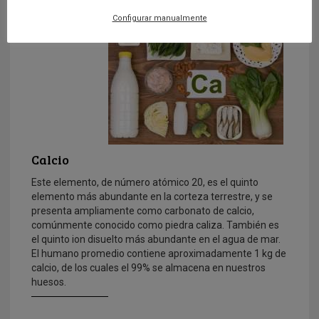
Configurar manualmente
Calcio
Este elemento, de número atómico 20, es el quinto
elemento más abundante en la corteza terrestre, y se
presenta ampliamente como carbonato de calcio,
comúnmente conocido como piedra caliza. También es
el quinto ion disuelto más abundante en el agua de mar.
El humano promedio contiene aproximadamente 1 kg de
calcio, de los cuales el 99% se almacena en nuestros
huesos.