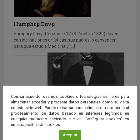
Humphry Davy
Humphry Davy (Penzance 1778-Ginebra 1829) Joven
con inclinaciones artísticas, sus padres lo convencen
para que estudie Medicina y […]
Con su acuerdo, usamos cookies o tecnologías similares para
almacenar, acceder y procesar datos personales como su visita
en este sitio web. Puede retirar su consentimiento u oponerse al
procesamiento de datos basado en intereses legítimos en
Michael Faraday
cualquier momento haciendo clic en "Configurar cookies" en
nuestra política de cookies.
Michael Faraday (Newington Butts 1791-Hampton Court
1867). Eminente físico inglés miembro de una familia
Aceptar
muy numerosa y humilde, […]