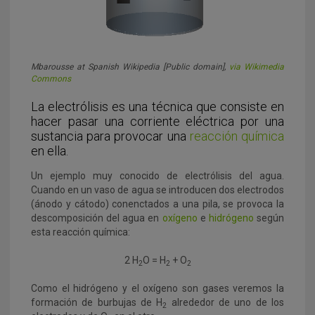
Mbarousse at Spanish Wikipedia [Public domain],
via Wikimedia
Commons
La electrólisis es una técnica que consiste en
hacer pasar una corriente eléctrica por una
sustancia para provocar una
reacción química
en ella.
Un ejemplo muy conocido de electrólisis del agua.
Cuando en un vaso de agua se introducen dos electrodos
(ánodo y cátodo) conenctados a una pila, se provoca la
descomposición del agua en
oxígeno
e
hidrógeno
según
esta reacción química:
2 H
O = H
+ O
2
2
2
Como el hidrógeno y el oxígeno son gases veremos la
formación de burbujas de H
alrededor de uno de los
2