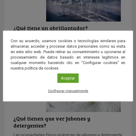
¿Qué tiene un abrillantador?
Un abrillantador contiene tensioactivos, es decir,
Con su acuerdo, usamos cookies o tecnologías similares para
sustancias que bajan la tensión superficial del agua. Es
almacenar, acceder y procesar datos personales como su visita
habitual el uso […]
en este sitio web. Puede retirar su consentimiento u oponerse al
procesamiento de datos basado en intereses legítimos en
cualquier momento haciendo clic en "Configurar cookies" en
nuestra política de cookies.
Aceptar
Configurar manualmente
¿Qué tienen que ver jabones y
detergentes?
Las propiedades físico-químicas de jabones y detergente